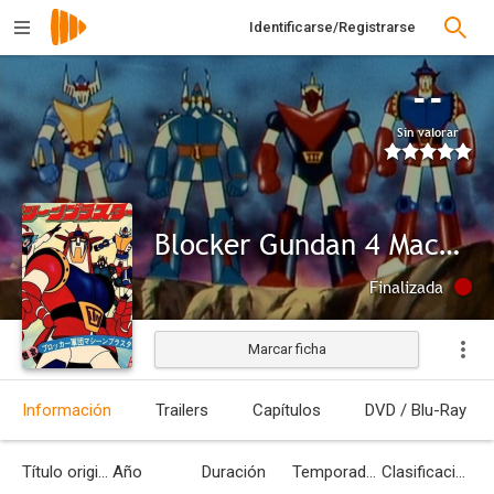
Identificarse/Registrarse
--
Sin valorar
Blocker Gundan 4 Machine Blaster
Finalizada
Marcar ficha
Información
Trailers
Capítulos
DVD / Blu-Ray
Título original
Año
Duración
Temporadas
Clasificación por edades