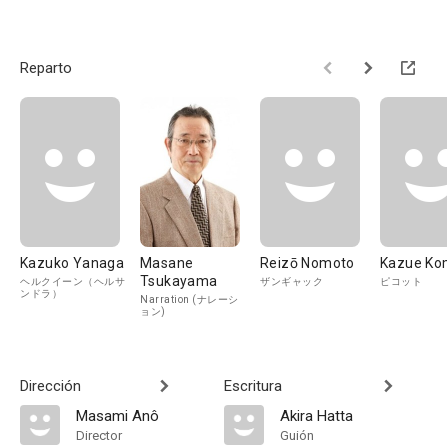
Reparto
Kazuko Yanaga
Masane
Reizō Nomoto
Kazue Ko
Tsukayama
ヘルクイーン（ヘルサ
ザンギャック
ピコット
ンドラ）
Narration (ナレーシ
ョン)
Dirección
Escritura
Masami Anô
Akira Hatta
Director
Guión