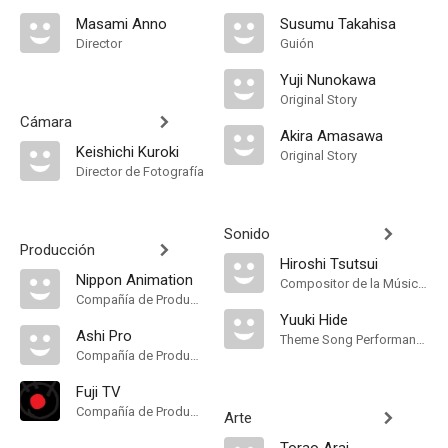
Masami Anno
Susumu Takahisa
Director
Guión
Yuji Nunokawa
Original Story
Cámara
Akira Amasawa
Keishichi Kuroki
Original Story
Director de Fotografía
Sonido
Producción
Hiroshi Tsutsui
Nippon Animation
Compositor de la Música Original, Música
Compañía de Produccion
Yuuki Hide
Ashi Pro
Theme Song Performance
Compañía de Produccion
Fuji TV
Compañía de Produccion
Arte