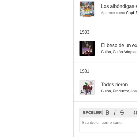
6.3
Los albóndigas 
Aparece como
Capt. 
1983
--
El beso de un e
Guión
,
Guión Adapta
1981
--
Todos rieron
Guión
,
Productor
,
Apa