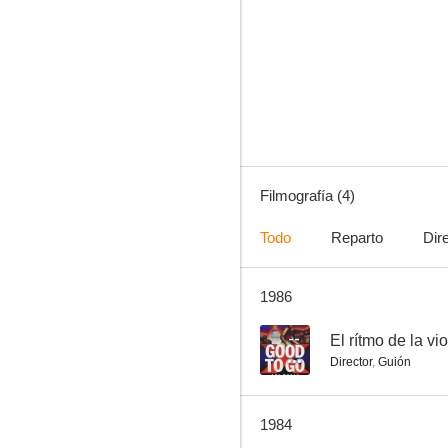
Todos rieron
Filmografía (4)
Todo
Reparto
Dir
1986
--
El rítmo de la vi
Director
,
Guión
1984