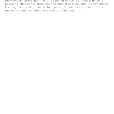
PlayMax solo ofrece información de películas y series, PlayMax no tiene
relación alguna con el productor o el director de la película. El copyright de
las imágenes, póster, carátula, fotografías y/o cubiertas pertenece a sus
respectivos autores, productoras y/o distribuidoras.