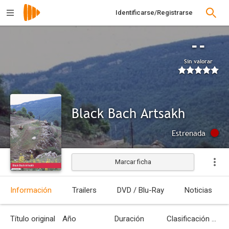
Identificarse/Registrarse
--
Sin valorar
Black Bach Artsakh
Estrenada
Marcar ficha
Información
Trailers
DVD / Blu-Ray
Noticias
Título original
Año
Duración
Clasificación por edades