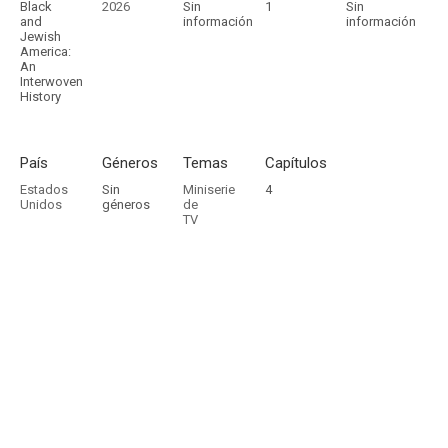
Black
2026
Sin
1
Sin
and
información
información
Jewish
America:
An
Interwoven
History
País
Géneros
Temas
Capítulos
Estados
Sin
Miniserie
4
Unidos
géneros
de
TV