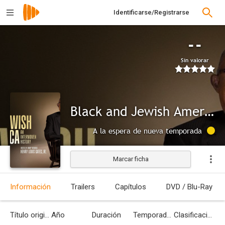
Identificarse/Registrarse
--
Sin valorar
Black and Jewish America: An Interwoven History
A la espera de nueva temporada
Marcar ficha
Información
Trailers
Capítulos
DVD / Blu-Ray
Título original
Año
Duración
Temporadas
Clasificación por edades