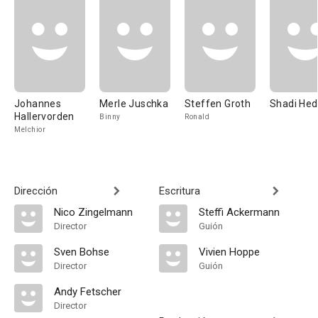
Johannes
Merle Juschka
Steffen Groth
Shadi Hed
Hallervorden
Binny
Ronald
Melchior
Dirección
Escritura
Nico Zingelmann
Steffi Ackermann
Director
Guión
Sven Bohse
Vivien Hoppe
Director
Guión
Andy Fetscher
Director