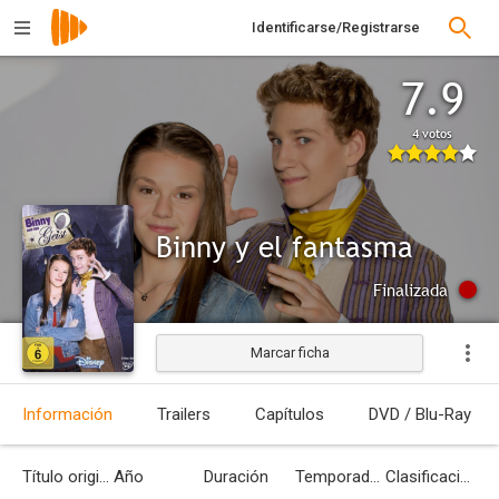
Identificarse/Registrarse
7.9
4 votos
Binny y el fantasma
Finalizada
Marcar ficha
Información
Trailers
Capítulos
DVD / Blu-Ray
Título original
Año
Duración
Temporadas
Clasificación por edades