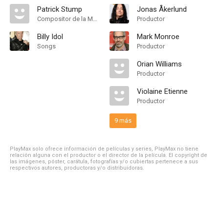
Patrick Stump
Jonas Åkerlund
Compositor de la Música Original
Productor
Billy Idol
Mark Monroe
Songs
Productor
Orian Williams
Productor
Violaine Etienne
Productor
9 más
PlayMax solo ofrece información de películas y series, PlayMax no tiene
relación alguna con el productor o el director de la película. El copyright de
las imágenes, póster, carátula, fotografías y/o cubiertas pertenece a sus
respectivos autores, productoras y/o distribuidoras.