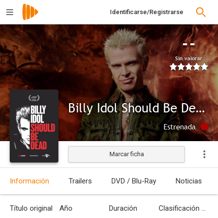
Identificarse/Registrarse
--
Sin valorar
Billy Idol Should Be Dead
Estrenada
Marcar ficha
Información
Trailers
DVD / Blu-Ray
Noticias
Título original
Año
Duración
Clasificación por edades