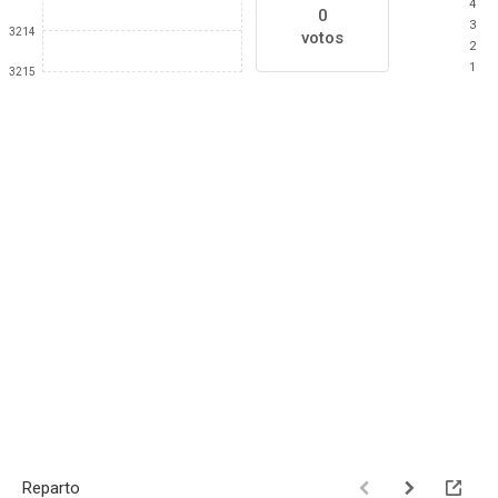
4
0
3
3214
votos
2
1
3215
Reparto