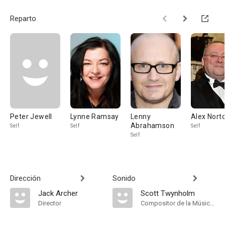
Reparto
Peter Jewell
Lynne Ramsay
Lenny
Alex Nort
Abrahamson
Self
Self
Self
Self
Dirección
Sonido
Jack Archer
Scott Twynholm
Director
Compositor de la Música Original