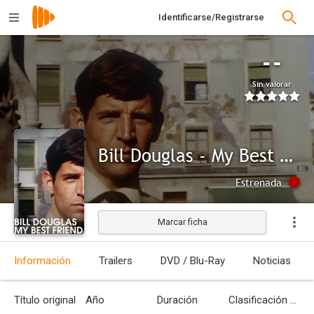
Identificarse/Registrarse
--
Sin valorar
Bill Douglas - My Best Friend
Estrenada
Marcar ficha
Información
Trailers
DVD / Blu-Ray
Noticias
Título original
Año
Duración
Clasificación por edades