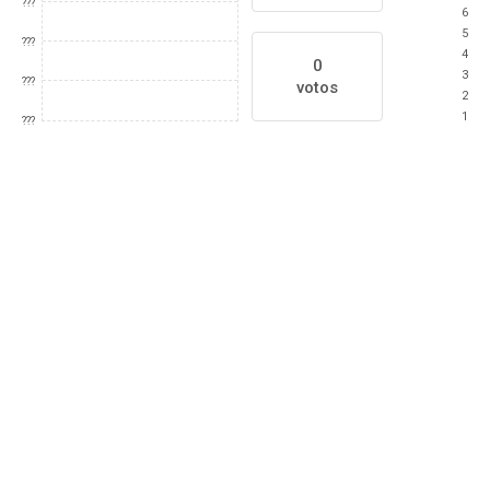
???
6
5
???
4
0
3
???
votos
2
1
???