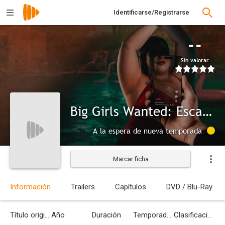
Identificarse/Registrarse
--
Sin valorar
Big Girls Wanted: Escaping Pearadise
A la espera de nueva temporada
Marcar ficha
Información
Trailers
Capítulos
DVD / Blu-Ray
Título original
Año
Duración
Temporadas
Clasificación por edades