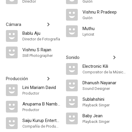
Director
Guión
Vishnu R Pradeep
Guión
Cámara
Muthu
Bablu Aju
Lyricist
Director de Fotografía
Vishnu S Rajan
Still Photographer
Sonido
Electronic Kili
Compositor de la Música Original, Playback Singer
Producción
Dhanush Nayanar
Lini Mariam David
Sound Designer
Productor
Sublahshini
Anupama B Nambiar
Playback Singer
Productor
Baby Jean
Saiju Kurup Entertainments
Playback Singer
Compañía de Produccion