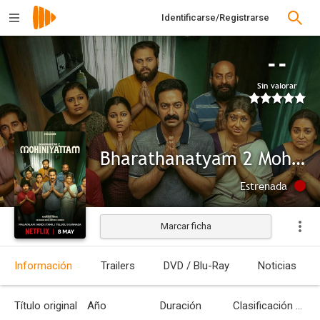
Identificarse/Registrarse
--
Sin valorar
Bharathanatyam 2 Mohiniyattam
Estrenada
Marcar ficha
Información
Trailers
DVD / Blu-Ray
Noticias
Título original
Año
Duración
Clasificación por edades