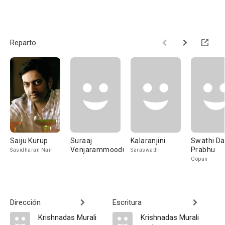
Reparto
Saiju Kurup
Suraaj
Kalaranjini
Swathi Da
Venjarammoodu
Prabhu
Sasidharan Nair
Saraswathi
Gopan
Dirección
Escritura
Krishnadas Murali
Krishnadas Murali