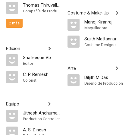
Thomas Thiruvalla Films
Compañía de Produccion
Costume & Make-Up
Manoj Kiranraj
2 más
Maquilladora
Sujith Mattannur
Costume Designer
Edición
Shafeeque Vb
Editor
Arte
C. P. Remesh
Diljith M Das
Colorist
Diseño de Producción
Equipo
Jithesh Anchumana
Production Controller
A. S. Dinesh