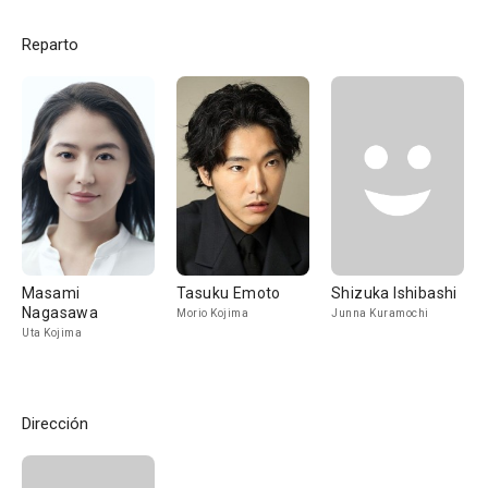
Reparto
Masami
Tasuku Emoto
Shizuka Ishibashi
Nagasawa
Morio Kojima
Junna Kuramochi
Uta Kojima
Dirección