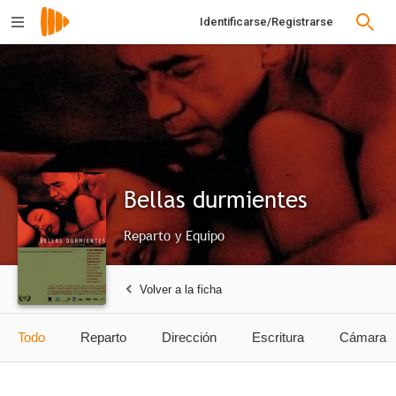
Identificarse/Registrarse
Bellas durmientes
Reparto y Equipo
Volver a la ficha
Todo
Reparto
Dirección
Escritura
Cámara