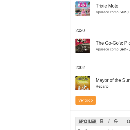
--
Trixie Motel
Aparece como
Self
(
1
Belinda Carlisle: Leave a Light On
2020
--
--
The Go-Go's: Pi
Aparece como
Self -
2002
--
Mayor of the Sun
Reparto
Unos policías violentos
Ver todo
--