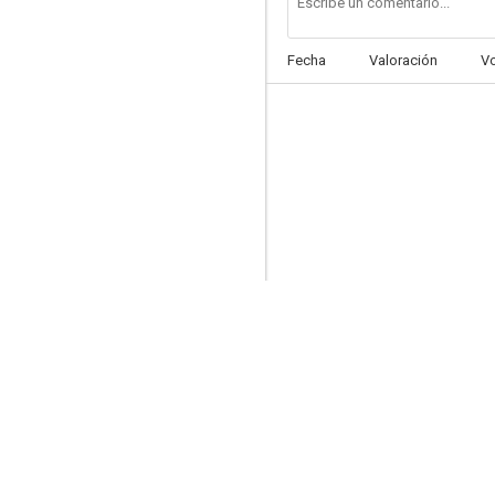
Fecha
Valoración
V
The Go-Go's: Head Over Heels