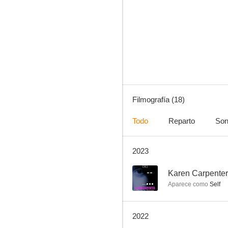
Karen Carpenter: Starving for Perfection
--
Filmografía (18)
Todo
Reparto
Son
2023
Mayor of the Sunset Strip
--
--
Karen Carpenter:
Aparece como
Self
2022