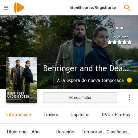
Identificarse/Registrarse
--
Sin valorar
Behringer and the Dead - A Bamberg Mystery
A la espera de nueva temporada
Marcar ficha
Información
Trailers
Capítulos
DVD / Blu-Ray
Título original
Año
Duración
Temporadas
Clasificación por edades