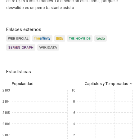
entre rejas a los culpables. La discreción es su arma, porque el
desvalido es un perro bastante astuto.
Enlaces externos
Estadísticas
Popularidad
Capítulos y Temporadas
2183
10
2184
8
2185
6
2186
4
2187
2