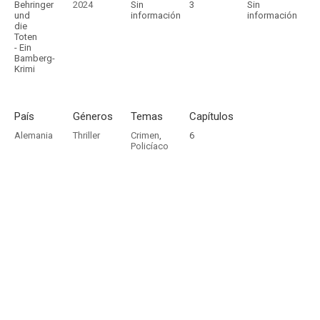
Behringer
2024
Sin
3
Sin
und
información
información
die
Toten
- Ein
Bamberg-
Krimi
País
Géneros
Temas
Capítulos
Alemania
Thriller
Crimen
,
6
Policíaco