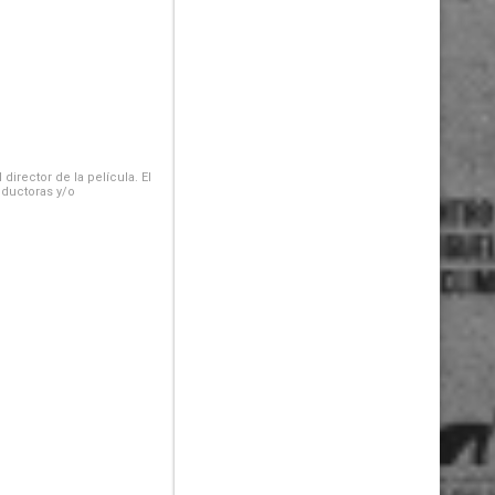
irector de la película. El
oductoras y/o