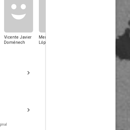
Vicente Javier
Mercedes
Miguel Ángel
Soledad
Doménech
López
López
Menaches
inal