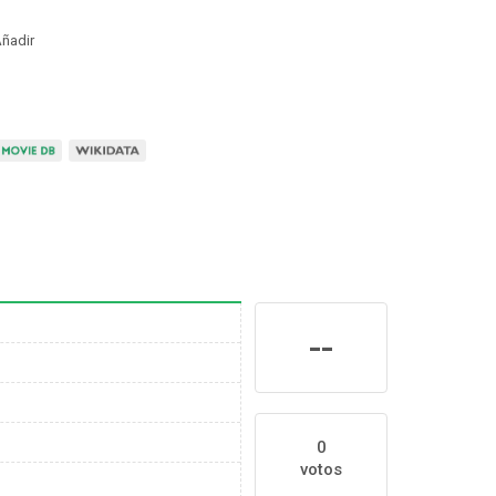
ñadir
--
0
votos