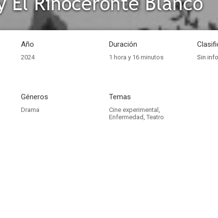
y El Rinoceronte Blanco
Año
Duración
Clasif
2024
1 hora y 16 minutos
Sin inf
Géneros
Temas
Drama
Cine experimental
,
Enfermedad
,
Teatro