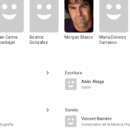
an Carlos
Beatriz
Morgan Blasco
Maria Dolores
carbajal
González
Carrasco
Escritura
Adán Aliaga
Guión
Sonido
Vincent Barrière
tografía
Compositor de la Música Orig