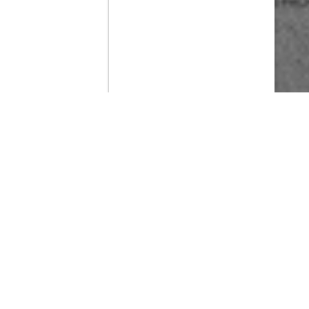
Contenido que expirara en VOD
Amazon Prime Video
Netflix
Filmin
Movistar+
Movistar+ Fibra