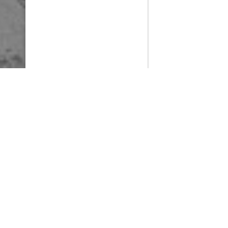
PlayMax
2026
Series populares
La Casa del Dragón
Silo
Stuart no consigue salvar el universo
Ted Lasso
Operaciones especiales: Lioness