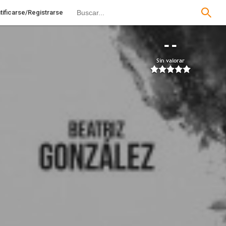
tificarse/Registrarse
--
Sin valorar