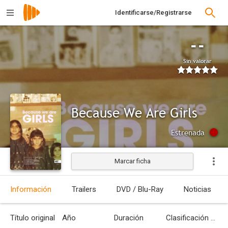
Identificarse/Registrarse
--
Sin valorar
Because We Are Girls
Estrenada
Marcar ficha
Información
Trailers
DVD / Blu-Ray
Noticias
Título original
Año
Duración
Clasificación por edades