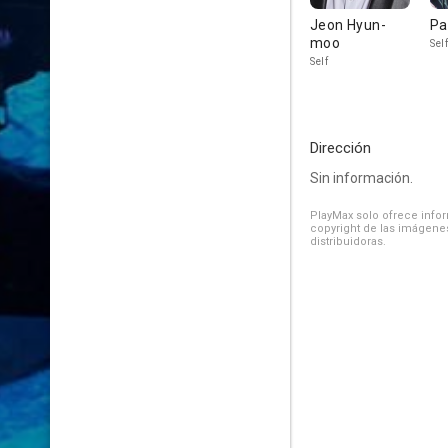
Jeon Hyun-
Pa
moo
Self
Self
Dirección
Sin información.
PlayMax solo ofrece inform
copyright de las imágenes
distribuidoras.