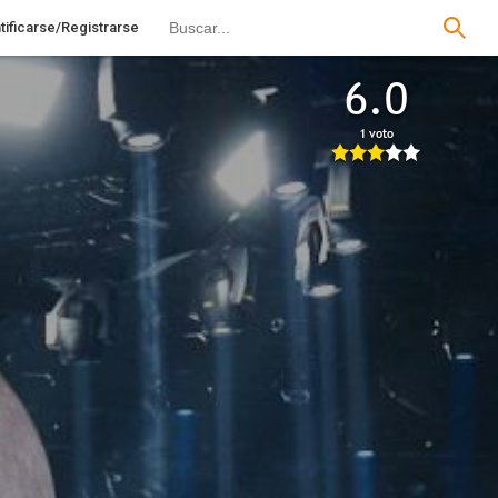
tificarse/Registrarse
6.0
1 voto