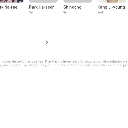
rk Na-rae
Park Ha-seon
Shindong
Kang Ji-young
Self
Self
Self
ación de películas y series, PlayMax no tiene relación alguna con el productor o el d
, póster, carátula, fotografías y/o cubiertas pertenece a sus respectivos autores, pr