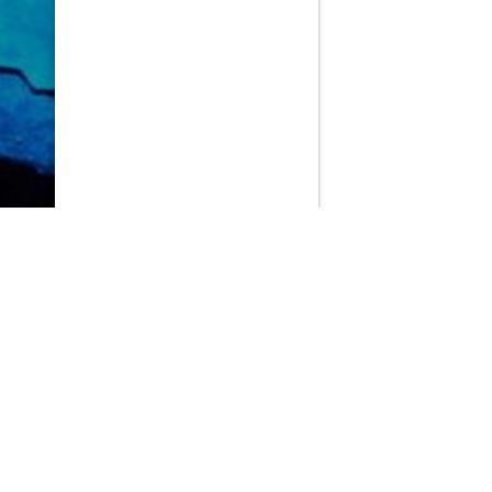
PlayMax
2026
Series populares
La Casa del Dragón
Silo
Ted Lasso
Stuart no consigue salvar el universo
Operaciones especiales: Lioness