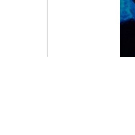
Contenido que expirara en VOD
Amazon Prime Video
Netflix
Filmin
Movistar+
Movistar+ Fibra