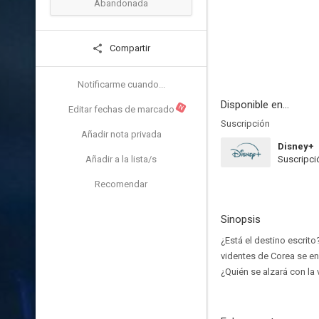
Abandonada
Compartir
Notificarme cuando...
Disponible en...
N
Editar fechas de marcado
Suscripción
Añadir nota privada
Disney+
Añadir a la lista/s
Suscripci
Recomendar
Sinopsis
¿Está el destino escrit
videntes de Corea se en
¿Quién se alzará con la 