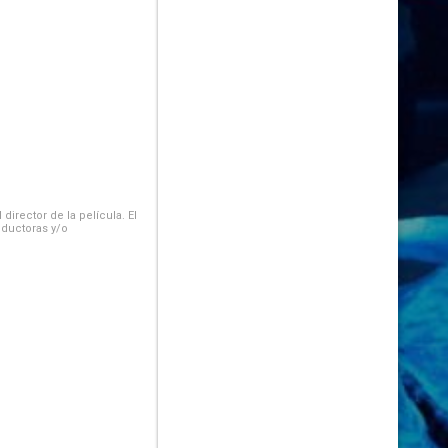
irector de la película. El
oductoras y/o