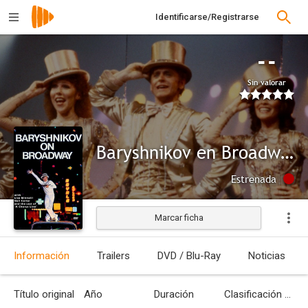
Identificarse/Registrarse
--
Sin valorar
Baryshnikov en Broadway
Estrenada
Marcar ficha
Información
Trailers
DVD / Blu-Ray
Noticias
Título original
Año
Duración
Clasificación por edades