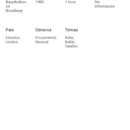
Baryshnikov
1980
1 hora
Sin
on
información
Broadway
País
Géneros
Temas
Estados
Documental
,
Baile
,
Unidos
Musical
Ballet
,
Telefilm