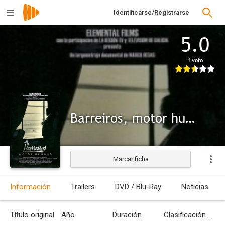
Identificarse/Registrarse
5.0
1 voto
Barreiros, motor humano
Marcar ficha
Información
Trailers
DVD / Blu-Ray
Noticias
Título original
Año
Duración
Clasificación por edades