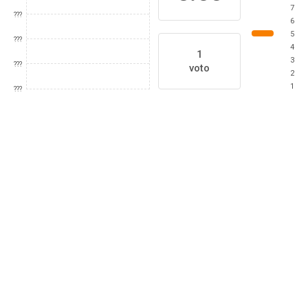
7
???
6
5
???
4
1
3
???
voto
2
1
???