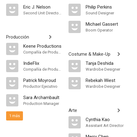
Eric J. Nelson
Philip Perkins
Second Unit Director of Photography
Sound Designer
Michael Gassert
Boom Operator
Producción
Keene Productions
Compañía de Produccion
Costume & Make-Up
IndieFlix
Tanja Deshida
Compañía de Produccion
Wardrobe Designer
Patrick Moyroud
Rebekah Wiest
Productor Ejecutivo
Wardrobe Designer
Sara Archambault
Production Manager
Arte
1 más
Cynthia Kao
Assistant Art Director
Merry Chen