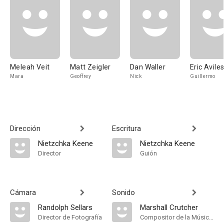
Meleah Veit
Matt Zeigler
Dan Waller
Eric Avile
Mara
Geoffrey
Nick
Guillermo
Dirección
Escritura
Nietzchka Keene
Nietzchka Keene
Director
Guión
Cámara
Sonido
Randolph Sellars
Marshall Crutcher
Director de Fotografía
Compositor de la Música Original, Música