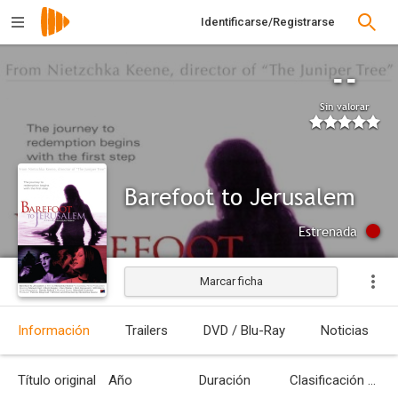
Identificarse/Registrarse
--
Sin valorar
Barefoot to Jerusalem
Estrenada
Marcar ficha
Información
Trailers
DVD / Blu-Ray
Noticias
Título original
Año
Duración
Clasificación por edades