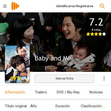
Identificarse/Registrarse
7.2
8 votos
Baby and Me
Marcar ficha
Estrenada
Información
Trailers
DVD / Blu-Ray
Noticias
Título original
Año
Duración
Clasificación por edades