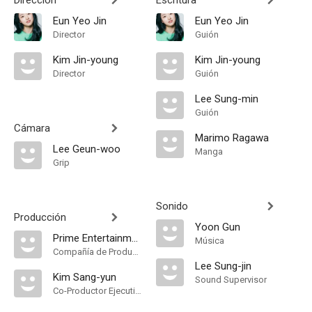
Dirección
Escritura
Eun Yeo Jin
Eun Yeo Jin
Director
Guión
Kim Jin-young
Kim Jin-young
Director
Guión
Lee Sung-min
Guión
Cámara
Marimo Ragawa
Lee Geun-woo
Manga
Grip
Sonido
Producción
Yoon Gun
Prime Entertainment
Música
Compañía de Produccion
Lee Sung-jin
Kim Sang-yun
Sound Supervisor
Co-Productor Ejecutivo