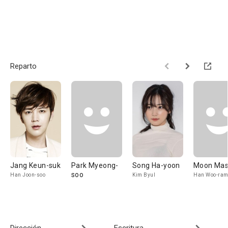
Reparto
Jang Keun-suk
Park Myeong-
Song Ha-yoon
Moon Ma
soo
Han Joon-soo
Kim Byul
Han Woo-ra