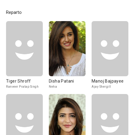
Reparto
Tiger Shroff
Disha Patani
Manoj Bajpayee
Ranveer Pratap Singh
Neha
Ajay Shergill