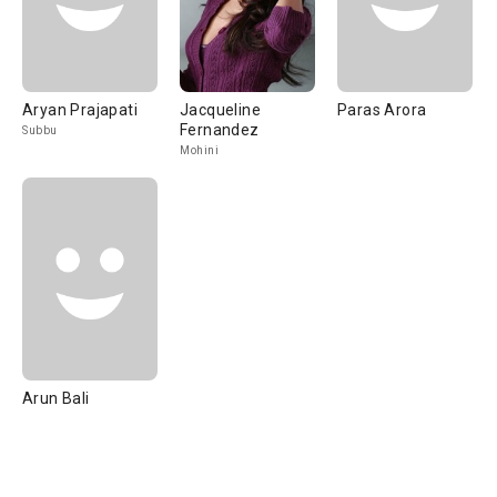
Aryan Prajapati
Jacqueline
Paras Arora
Fernandez
Subbu
Mohini
Arun Bali