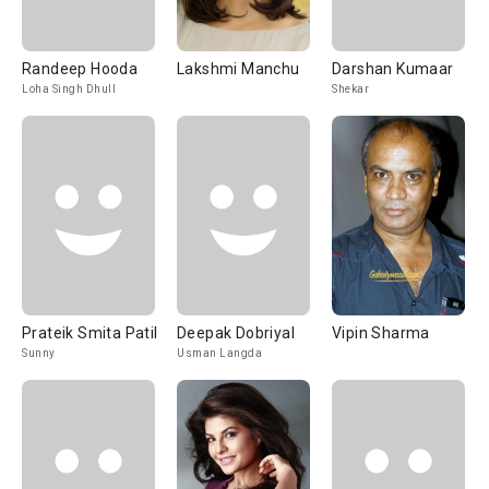
Randeep Hooda
Lakshmi Manchu
Darshan Kumaar
Loha Singh Dhull
Shekar
Prateik Smita Patil
Deepak Dobriyal
Vipin Sharma
Sunny
Usman Langda