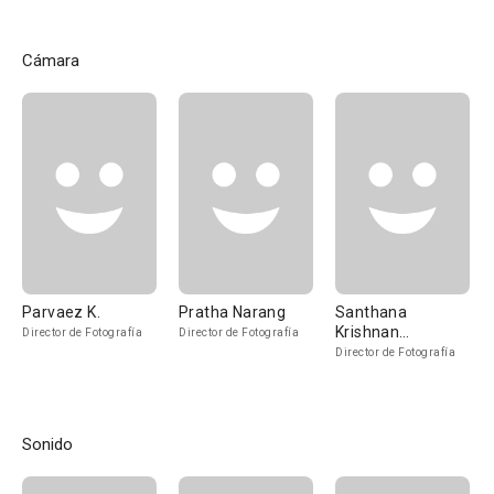
Cámara
Parvaez K.
Pratha Narang
Santhana
Krishnan
Director de Fotografía
Director de Fotografía
Ravichandran
Director de Fotografía
Sonido