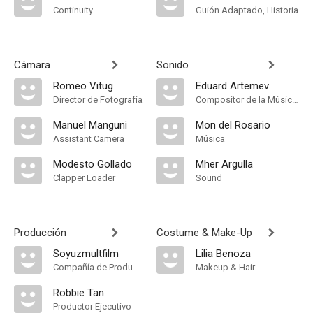
Continuity
Guión Adaptado, Historia
Cámara
Sonido
Romeo Vitug
Eduard Artemev
Director de Fotografía
Compositor de la Música Original
Manuel Manguni
Mon del Rosario
Assistant Camera
Música
Modesto Gollado
Mher Argulla
Clapper Loader
Sound
Producción
Costume & Make-Up
Soyuzmultfilm
Lilia Benoza
Compañía de Produccion
Makeup & Hair
Robbie Tan
Productor Ejecutivo