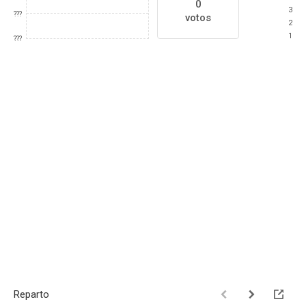
0
3
???
votos
2
1
???
Reparto