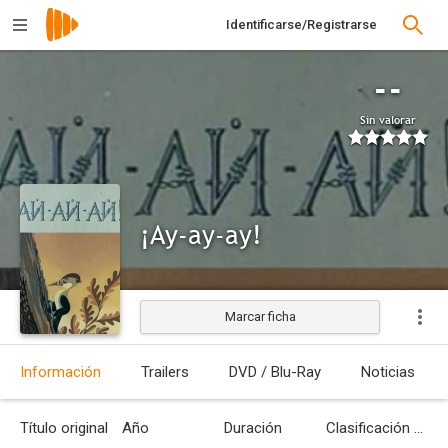
Identificarse/Registrarse
--
Sin valorar
¡Ay-ay-ay!
Marcar ficha
Estrenada
Información
Trailers
DVD / Blu-Ray
Noticias
Título original
Año
Duración
Clasificación por edades