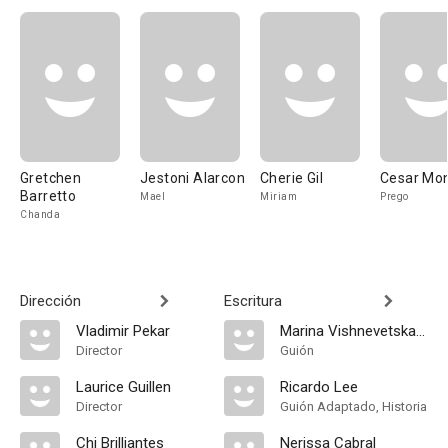
Gretchen
Jestoni Alarcon
Cherie Gil
Cesar Mo
Barretto
Mael
Miriam
Prego
Chanda
Dirección
Escritura
Vladimir Pekar
Marina Vishnevetskaya
Director
Guión
Laurice Guillen
Ricardo Lee
Director
Guión Adaptado, Historia
Chi Brilliantes
Nerissa Cabral