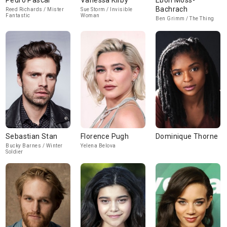
Pedro Pascal
Vanessa Kirby
Ebon Moss-
Bachrach
Reed Richards / Mister
Sue Storm / Invisible
Fantastic
Woman
Ben Grimm / The Thing
Sebastian Stan
Florence Pugh
Dominique Thorne
Bucky Barnes / Winter
Yelena Belova
Soldier