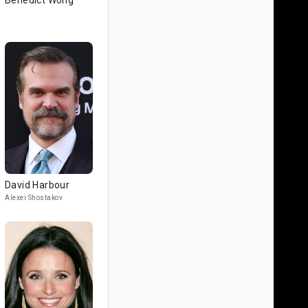
Benedict Wong
David Harbour
Alexei Shostakov