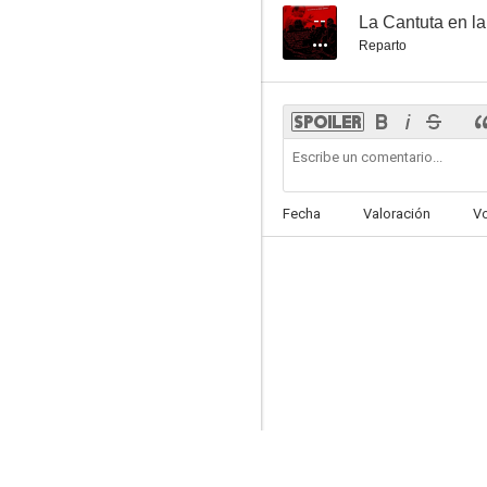
--
La Cantuta en la
Reparto
Fecha
Valoración
V