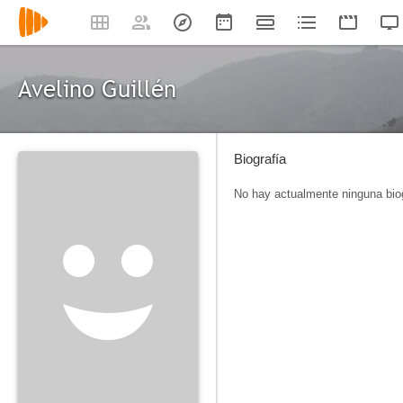
Avelino Guillén
Biografía
No hay actualmente ninguna biog