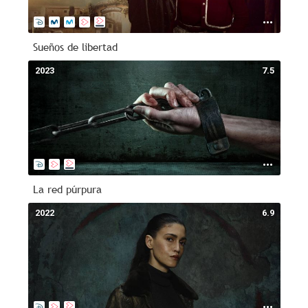
Sueños de libertad
2023
7.5
La red púrpura
2022
6.9