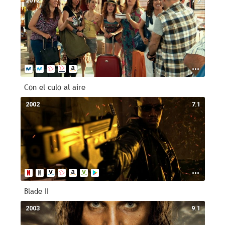
2012
7.7
Con el culo al aire
2002
7.1
Blade II
2003
9.1