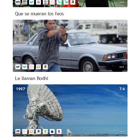
Que se mueran los feos
1991
7.2
Le llaman Bodhi
1997
7.6