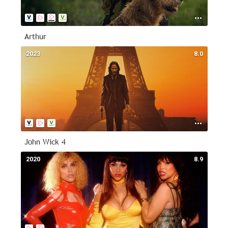
Arthur
2023
8.0
John Wick 4
2020
8.9