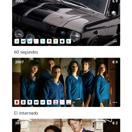
2000
6.9
60 segundos
2007
8.9
El internado
2011
8.2