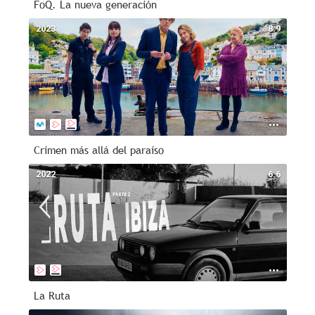
FoQ. La nueva generación
2023
8.9
Crimen más allá del paraíso
2022
6.6
La Ruta