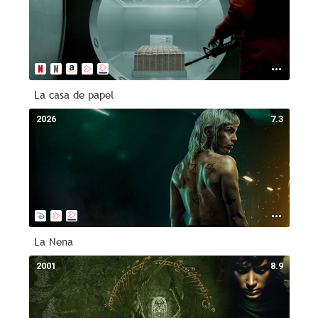
La casa de papel
2026
7.3
La Nena
2001
8.9