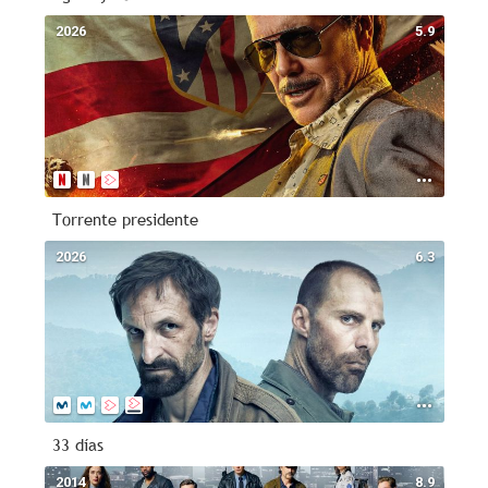
2026
5.9
Torrente presidente
2026
6.3
33 días
2014
8.9