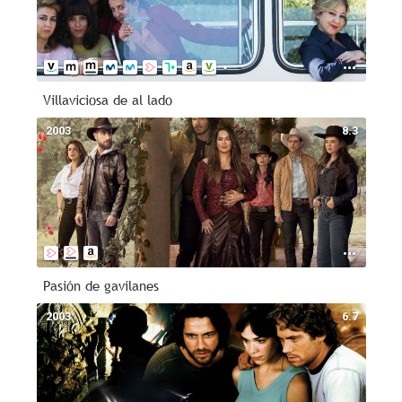
Villaviciosa de al lado
2003
8.3
Pasión de gavilanes
2003
6.7