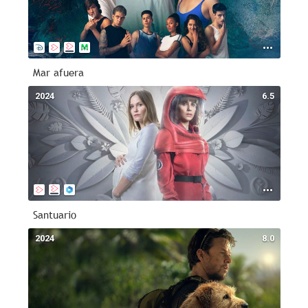
Mar afuera
2024
6.5
Santuario
2024
8.0