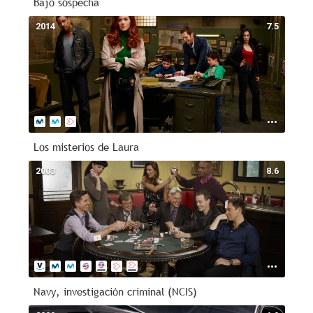
Bajo sospecha
2014
7.5
Los misterios de Laura
2003
8.6
Navy, investigación criminal (NCIS)