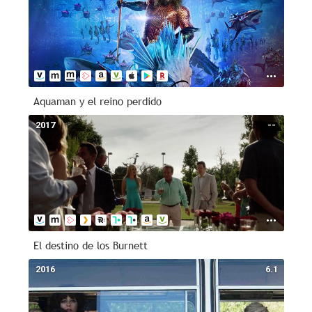
Aquaman y el reino perdido
2017
--
El destino de los Burnett
2016
6.1