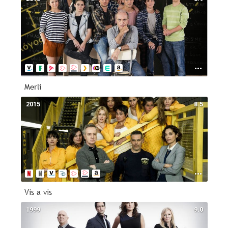
Merlí
2015
8.5
Vis a vis
1999
9.0