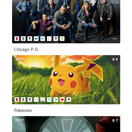
Chicago P.D.
1997
8.9
Pokémon
2017
8.7