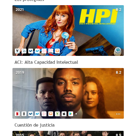
2021
8.2
ACI: Alta Capacidad Intelectual
2019
8.2
Cuestión de justicia
2015
8.9