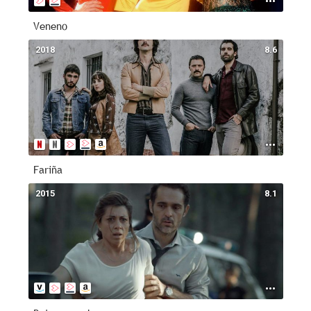
Veneno
2018
8.6
Fariña
2015
8.1