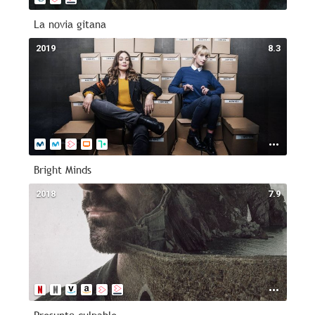
La novia gitana
2019
8.3
Bright Minds
2018
7.9