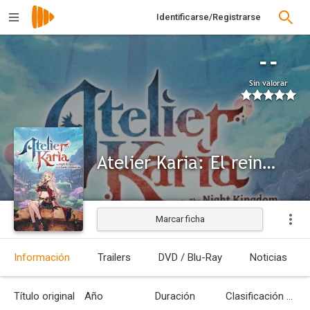
Identificarse/Registrarse
--
Sin valorar
Atelier Karia: El reino de la noche y la guía de los recuerdos
Marcar ficha
Información
Trailers
DVD / Blu-Ray
Noticias
Título original
Año
Duración
Clasificación por edades