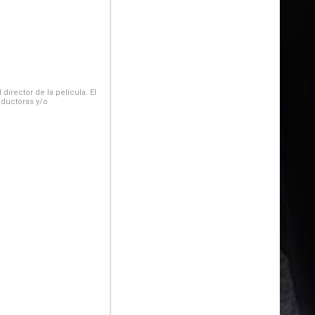
irector de la película. El
oductoras y/o