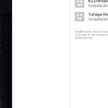
KQ Entertai
Compañía de 
Trafalgar Re
Compañía de 
PlayMax solo ofrece inform
copyright de las imágenes
distribuidoras.