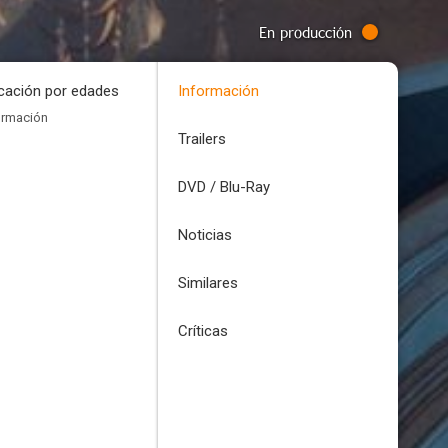
En producción
icación por edades
Información
ormación
Trailers
DVD / Blu-Ray
Noticias
Similares
Críticas