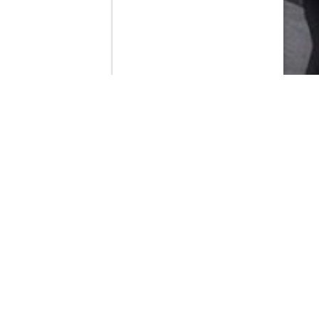
Contenido que expirara en VOD
Amazon Prime Video
Netflix
Filmin
Movistar+
Movistar+ Fibra