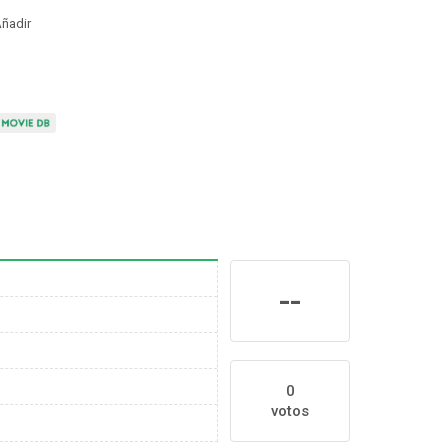
ñadir
--
0
votos