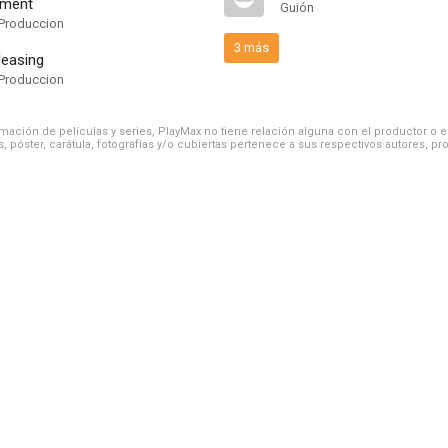
nment
Guión
Produccion
3 más
leasing
Produccion
ación de películas y series, PlayMax no tiene relación alguna con el productor o el d
, póster, carátula, fotografías y/o cubiertas pertenece a sus respectivos autores, pr