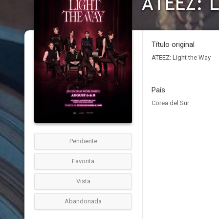
ATEEZ: L
Título original
ATEEZ: Light the Way
País
Corea del Sur
Pendiente
Favorita
Vista
Abandonada