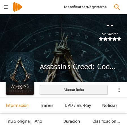
Identificarse/Registrarse
--
Sin valorar
Assassin's Creed: Codename Hexe
Marcar ficha
Información
Trailers
DVD / Blu-Ray
Noticias
Título original
Año
Duración
Clasificación por edades