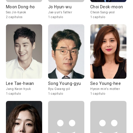
Moon Dong-ho
Jo Hyun-wu
Choi Deok-moon
Seo Jin-hyeok
Jae-yun's father
Cheon Sang-yeol
2 capítulos
1 capítulo
1 capítulo
Lee Tae-hwan
Song Young-gyu
Seo Young-hee
Jang Kwon-hyuk
Ryu Gwang-pil
Hyeon-min's mother
1 capítulo
1 capítulo
1 capítulo