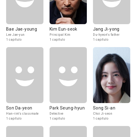
Bae Jae-young
Kim Eun-seok
Jang Ji-yong
Lee Jae-yun
Principal Kim
Du-hyeon's father
1 capítulo
1 capítulo
1 capítulo
Son Da-yeon
Park Seung-hyun
Song Si-an
Han-rim's classmate
Detective
Choi Ji-seon
1 capítulo
1 capítulo
1 capítulo