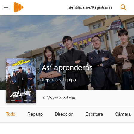
Identificarse/Registrarse
Así aprenderás
Reparto y Equipo
Volver a la ficha
Todo
Reparto
Dirección
Escritura
Cámara