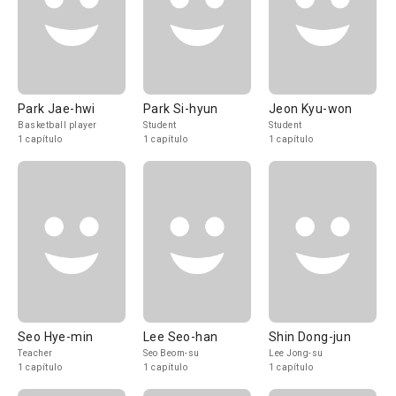
Park Jae-hwi
Park Si-hyun
Jeon Kyu-won
Basketball player
Student
Student
1 capítulo
1 capítulo
1 capítulo
Seo Hye-min
Lee Seo-han
Shin Dong-jun
Teacher
Seo Beom-su
Lee Jong-su
1 capítulo
1 capítulo
1 capítulo