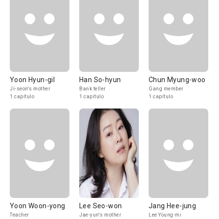
Yoon Hyun-gil
Han So-hyun
Chun Myung-woo
Ji-seon's mother
Bank teller
Gang member
1 capítulo
1 capítulo
1 capítulo
Yoon Woon-yong
Lee Seo-won
Jang Hee-jung
Teacher
Jae-yun's mother
Lee Young-mi