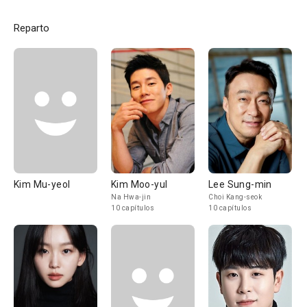
Reparto
Kim Mu-yeol
Kim Moo-yul
Lee Sung-min
Na Hwa-jin
Choi Kang-seok
10 capítulos
10 capítulos