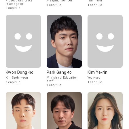
Prosecutors' office
MZ gang member
Ham Yu-ri
investigator
1 capítulo
1 capítulo
1 capítulo
Kwon Dong-ho
Park Gang-to
Kim Ye-rin
Kim Seok-hyeon
Ministry of Education
Yeon-seo
staff
1 capítulo
1 capítulo
1 capítulo