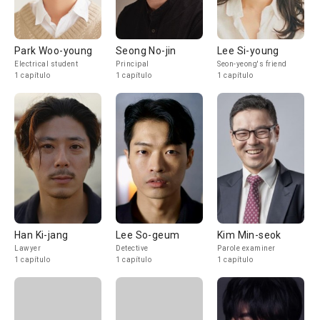
Park Woo-young
Seong No-jin
Lee Si-young
Electrical student
Principal
Seon-yeong's friend
1 capítulo
1 capítulo
1 capítulo
Han Ki-jang
Lee So-geum
Kim Min-seok
Lawyer
Detective
Parole examiner
1 capítulo
1 capítulo
1 capítulo