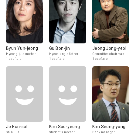
Byun Yun-jeong
Gu Bon-jin
Jeong Jong-yeol
Hyeong-ju's mother
Hyeon-ung's father
Committee chairman
1 capítulo
1 capítulo
1 capítulo
Jo Eun-sol
Kim Soo-yeong
Kim Seong-yong
Shin Ji-su
Student's mother
Bank manager