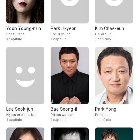
Yoon Young-min
Park Ji-yeon
Kim Chae-eun
Consultant
Lee Ji-young
Oh Yun-jin
1 capítulo
1 capítulo
1 capítulo
Lee Seok-jun
Bae Seong-il
Park Yong
Hyeon-min's father
Prison warden
Principal
1 capítulo
1 capítulo
1 capítulo