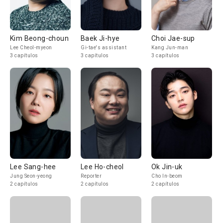
Kim Beong-choun
Baek Ji-hye
Choi Jae-sup
Lee Cheol-myeon
Gi-tae's assistant
Kang Jun-man
3 capítulos
3 capítulos
3 capítulos
Lee Sang-hee
Lee Ho-cheol
Ok Jin-uk
Jung Seon-yeong
Reporter
Cho In-beom
2 capítulos
2 capítulos
2 capítulos