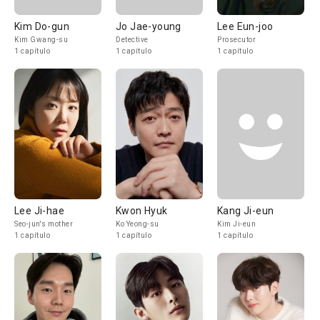
Kim Do-gun
Jo Jae-young
Lee Eun-joo
Kim Gwang-su
Detective
Prosecutor
1 capítulo
1 capítulo
1 capítulo
Lee Ji-hae
Kwon Hyuk
Kang Ji-eun
Seo-jun's mother
Ko Yeong-su
Kim Ji-eun
1 capítulo
1 capítulo
1 capítulo