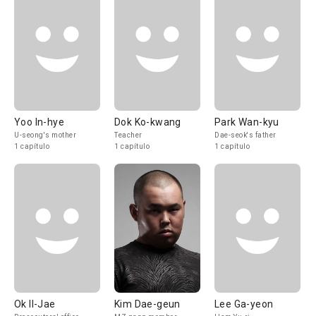
Yoo In-hye
Dok Ko-kwang
Park Wan-kyu
U-seong's mother
Teacher
Dae-seok's father
1 capítulo
1 capítulo
1 capítulo
Ok Il-Jae
Kim Dae-geun
Lee Ga-yeon