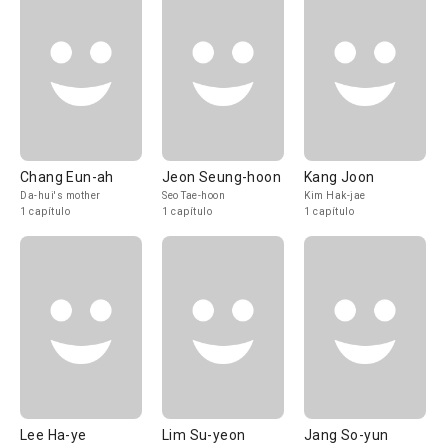
Chang Eun-ah
Jeon Seung-hoon
Kang Joon
Da-hui's mother
Seo Tae-hoon
Kim Hak-jae
1 capítulo
1 capítulo
1 capítulo
Lee Ha-ye
Lim Su-yeon
Jang So-yun