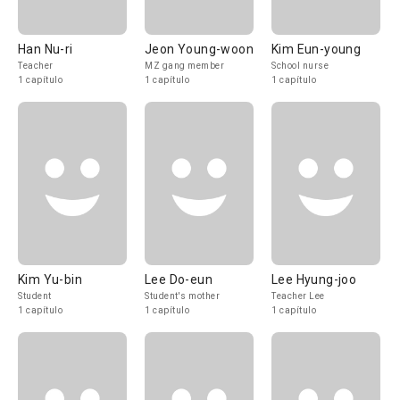
Han Nu-ri
Jeon Young-woon
Kim Eun-young
Teacher
MZ gang member
School nurse
1 capítulo
1 capítulo
1 capítulo
Kim Yu-bin
Lee Do-eun
Lee Hyung-joo
Student
Student's mother
Teacher Lee
1 capítulo
1 capítulo
1 capítulo