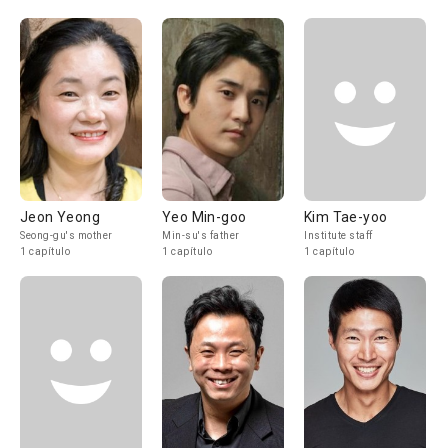
Jeon Yeong
Yeo Min-goo
Kim Tae-yoo
Seong-gu's mother
Min-su's father
Institute staff
1 capítulo
1 capítulo
1 capítulo