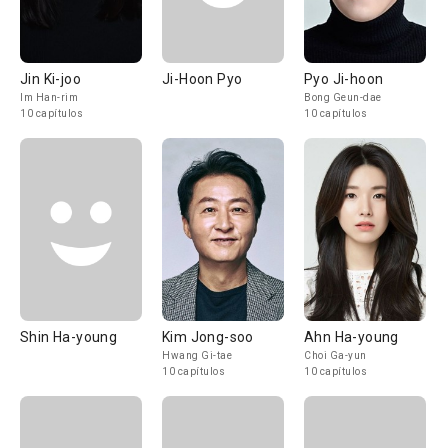
Jin Ki-joo
Ji-Hoon Pyo
Pyo Ji-hoon
Im Han-rim
Bong Geun-dae
10 capítulos
10 capítulos
Shin Ha-young
Kim Jong-soo
Ahn Ha-young
Hwang Gi-tae
Choi Ga-yun
10 capítulos
10 capítulos