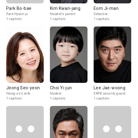
Park Bo-bae
Kim Kwan-jang
Eom Ji-man
Park Hyeon-ju
Student's parent
Detective
1 capítulo
1 capítulo
1 capítulo
Jeong Seo-yeon
Choi Yi-jun
Lee Jae-woong
Yeong-su's wife
Student
ERPB security guard
1 capítulo
1 capítulo
1 capítulo