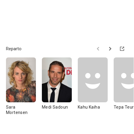
Reparto
Sara
Medi Sadoun
Kahu Kaiha
Tepa Teu
Mortensen