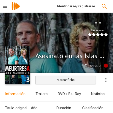
Identificarse/Registrarse
--
Sin valorar
Asesinato en las Islas Marquesas
Estrenada
Marcar ficha
Información
Trailers
DVD / Blu-Ray
Noticias
Título original
Año
Duración
Clasificación por edades