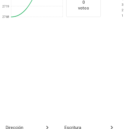
0
3
2719
votos
2
1
2768
Dirección
Escritura