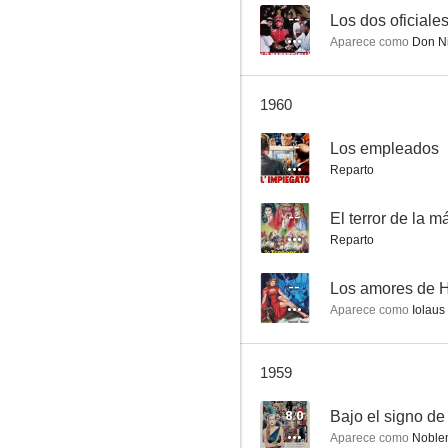
--
Los dos oficiale
Aparece como
Don Ni
I Teddy boys della canzone
1960
--
--
Los empleados
Reparto
--
El terror de la m
Reparto
--
Los amores de H
Aparece como
Iolaus
Marineros, ¡no miréis a las chicas!
--
1959
8.0
Bajo el signo d
Aparece como
Noblem