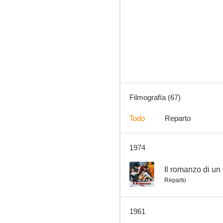
El regreso de Don Camilo
--
Filmografía (67)
Todo
Reparto
1974
Los empleados
--
--
Il romanzo di u
Reparto
1961