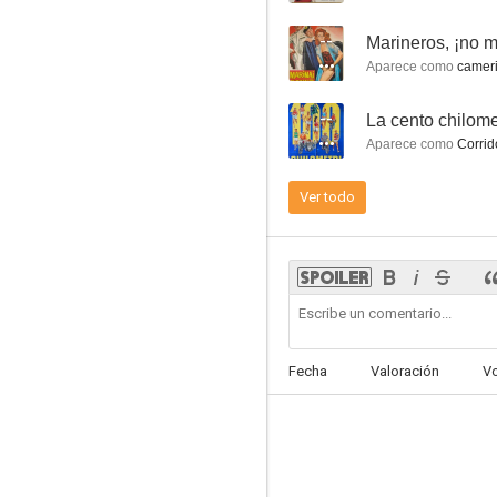
--
Marineros, ¡no mi
Aparece como
cameri
--
La cento chilome
Historia de un joven pobre
Aparece como
Corrido
--
Ver todo
Fecha
Valoración
V
È permesso, maresciallo?
--