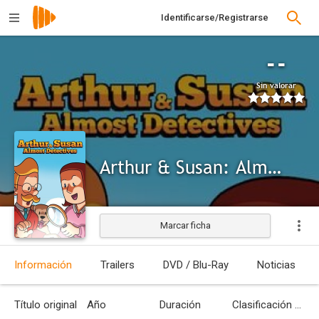
Identificarse/Registrarse
--
Sin valorar
Arthur & Susan: Almost Detectives
Marcar ficha
Información
Trailers
DVD / Blu-Ray
Noticias
Título original
Año
Duración
Clasificación por edades