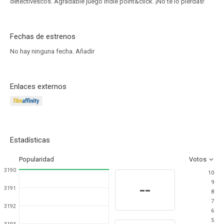
detectivescos. Agradable juego indie point&click. ¡No te lo pierdas!
Fechas de estrenos
No hay ninguna fecha.
Añadir
Enlaces externos
Estadísticas
Popularidad
Votos
3190
10
9
--
3191
8
7
3192
6
5