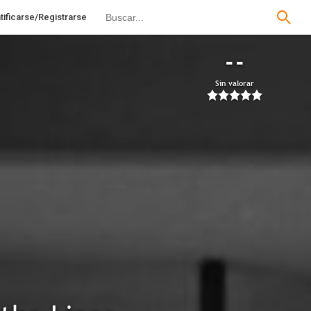
tificarse/Registrarse
--
Sin valorar