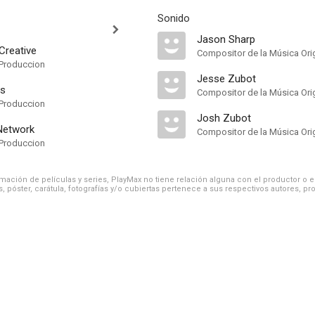
Sonido
Jason Sharp
Creative
Compositor de la Música Orig
Produccion
Jesse Zubot
es
Compositor de la Música Orig
Produccion
Josh Zubot
Network
Compositor de la Música Orig
Produccion
ación de películas y series, PlayMax no tiene relación alguna con el productor o el d
, póster, carátula, fotografías y/o cubiertas pertenece a sus respectivos autores, pr