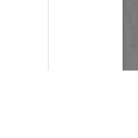
Contenido que expirara en VOD
Amazon Prime Video
Netflix
Filmin
Movistar+
Movistar+ Fibra