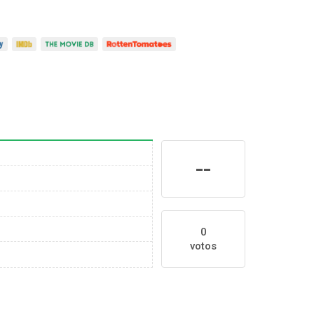
--
0
votos