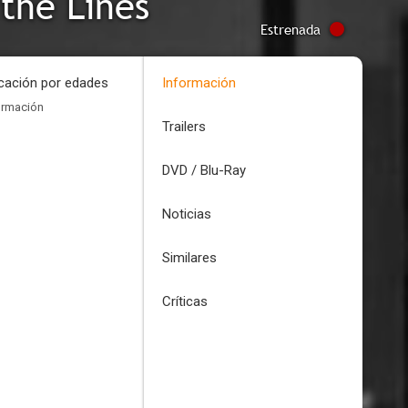
the Lines
Estrenada
icación por edades
Información
ormación
Trailers
DVD / Blu-Ray
Noticias
Similares
Críticas