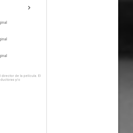
inal
inal
inal
irector de la película. El
oductoras y/o