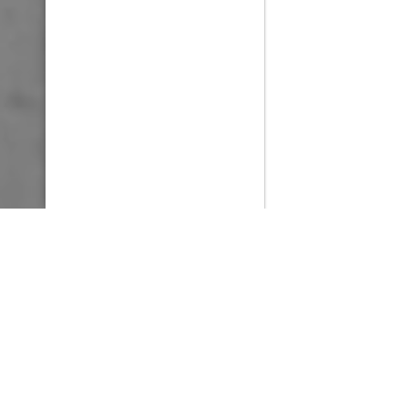
PlayMax
2026
Series populares
La Casa del Dragón
Silo
Ted Lasso
Stuart no consigue salvar el universo
Operaciones especiales: Lioness