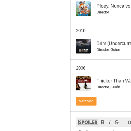
5.0
Ploey. Nunca vo
Director
2010
--
Brim (Undercurre
Director
,
Guión
2006
--
Thicker Than Wa
Director
,
Guión
Ver todo