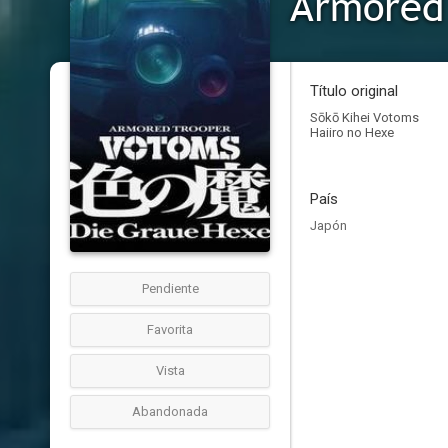
Armored
Título original
Sōkō Kihei Votoms
Haiiro no Hexe
País
Japón
Pendiente
Favorita
Vista
Abandonada