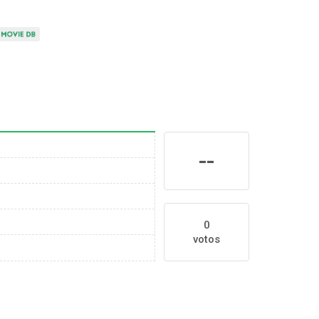
--
0
votos