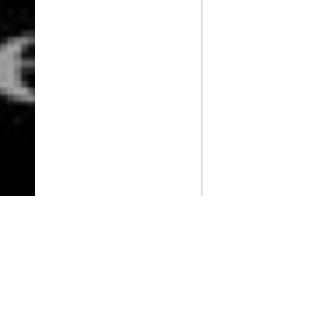
PlayMax
2026
Series populares
La Casa del Dragón
Silo
Stuart no consigue salvar el universo