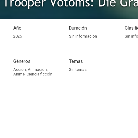
 Trooper Votoms: Die Gr
Año
Duración
Clasif
2026
Sin información
Sin inf
Géneros
Temas
Acción
,
Animación
,
Sin temas
Anime
,
Ciencia ficción