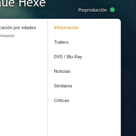
aue Hexe
Posproducción
icación por edades
Información
ormación
Trailers
DVD / Blu-Ray
Noticias
Similares
Críticas