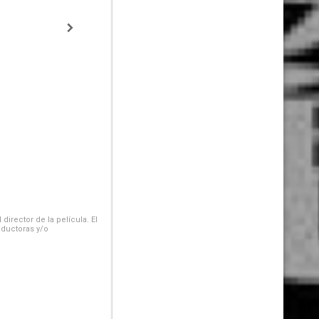
irector de la película. El
oductoras y/o