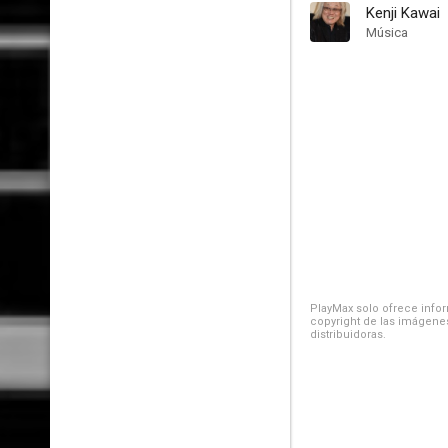
Kenji Kawai
Música
PlayMax solo ofrece inform
copyright de las imágenes
distribuidoras.