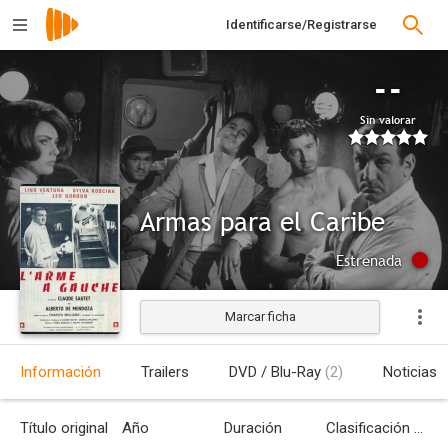
Identificarse/Registrarse
--
Sin valorar
Armas para el Caribe
Estrenada
Marcar ficha
Información
Trailers
DVD / Blu-Ray
(2)
Noticias
Título original
Año
Duración
Clasificación por edades