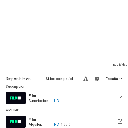
Disponible en...
Sitios compatibles
España
Suscripción
Filmin
Suscripción:
HD
Disponible hasta el Vie, 14 Ago 2026 (Quedan 6 días)
Alquiler
Filmin
Alquiler:
HD
1.95 €
Disponible hasta el Vie, 14 Ago 2026 (Quedan 6 días)