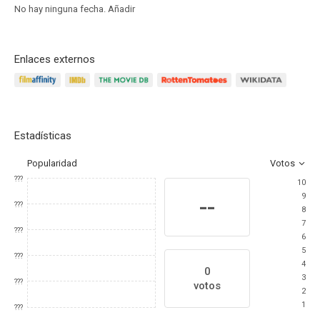
No hay ninguna fecha.
Añadir
Enlaces externos
Estadísticas
Popularidad
Votos
???
10
9
--
???
8
7
???
6
5
???
4
0
3
???
votos
2
1
???