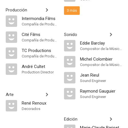
Producción
3 más
Intermondia Films
Compañía de Produccion
Cité Films
Sonido
Compañía de Produccion
Eddie Barclay
Compositor de la Música Original
TC Productions
Compañía de Produccion
Michel Colombier
Compositor de la Música Original
André Cultet
Production Director
Jean Rieul
Sound Engineer
Raymond Gauguier
Arte
Sound Engineer
René Renoux
Decorados
Edición
Marie-Claude Bariset