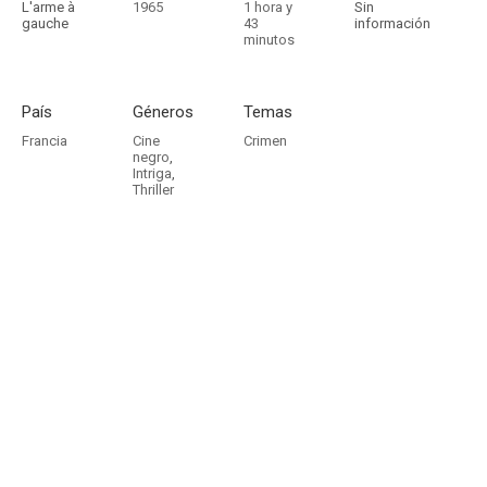
L'arme à
1965
1 hora y
Sin
gauche
43
información
minutos
País
Géneros
Temas
Francia
Cine
Crimen
negro
,
Intriga
,
Thriller