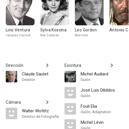
Lino Ventura
Sylva Koscina
Leo Gordon
Antonio C
Jacques Cournot
Rae Osborne
Morrison
Dirección
Escritura
Claude Sautet
Michel Audiard
Director
Guión
José Luis Dibildos
Guión
Cámara
Fouli Elia
Walter Wottitz
Guión, Adaptation
Director de Fotografía
Michel Lévin
Guión