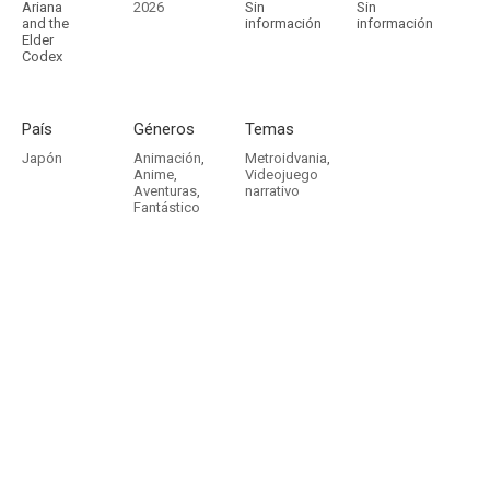
Ariana
2026
Sin
Sin
and the
información
información
Elder
Codex
País
Géneros
Temas
Japón
Animación
,
Metroidvania
,
Anime
,
Videojuego
Aventuras
,
narrativo
Fantástico