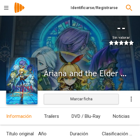
Identificarse/Registrarse
--
Sin valorar
Ariana and the Elder Codex
Marcar ficha
Información
Trailers
DVD / Blu-Ray
Noticias
Título original
Año
Duración
Clasificación por edades