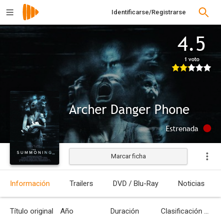
Identificarse/Registrarse
4.5
1 voto
Archer Danger Phone
Estrenada
Marcar ficha
Información
Trailers
DVD / Blu-Ray
Noticias
Título original
Año
Duración
Clasificación por edades