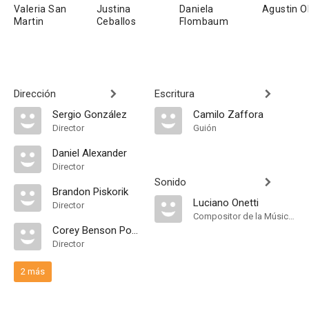
Valeria San
Justina
Daniela
Agustin O
Martin
Ceballos
Flombaum
Dirección
Escritura
Sergio González
Camilo Zaffora
Director
Guión
Daniel Alexander
Director
Sonido
Brandon Piskorik
Luciano Onetti
Director
Compositor de la Música Original
Corey Benson Powers
Director
2 más