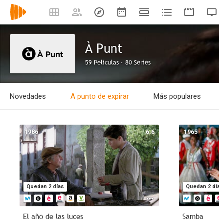
À Punt
59 Películas · 80 Series
Novedades
A punto de expirar
Más populares
1986
6.6
1965
Quedan 2 días
Quedan 2 dí
El año de las luces
Samba