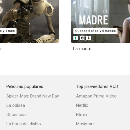
s y 1 mes
Quedan 6 años y 6 meses
o
La madre
Peliculas populares
Top proveedores VOD
Spider-Man: Brand New Day
Amazon Prime Video
La odisea
Netflix
Obsession
Filmin
La boca del diablo
Movistar+