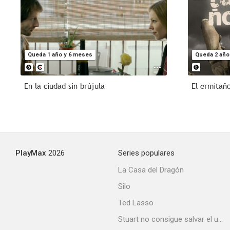
Queda 1 año y 6 meses
Queda 2 año
En la ciudad sin brújula
El ermitañ
PlayMax
2026
Series populares
La Casa del Dragón
Silo
Ted Lasso
Stuart no consigue salvar el universo