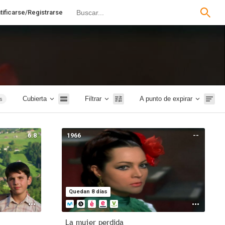
tificarse/Registrarse
Cubierta
Filtrar
A punto de expirar
as
es
a
6.8
1966
--
e
or
ón
il
Quedan 8 días
es
e
La mujer perdida