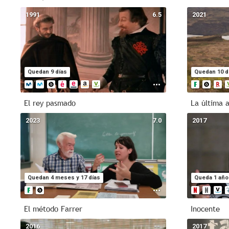
1991
6.5
2021
Quedan 9 días
Quedan 10 d
El rey pasmado
La última 
2023
7.0
2017
Quedan 4 meses y 17 días
Queda 1 año
El método Farrer
Inocente
2016
--
2017