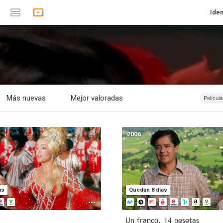
Iden
Más nuevas
Mejor valoradas
Películ
Seri
Españ
--
2006
Romanc
Terr
Animaci
Infant
1874 -
as
Quedan 8 días
2019
Documental
Anim
Un franco, 14 pesetas