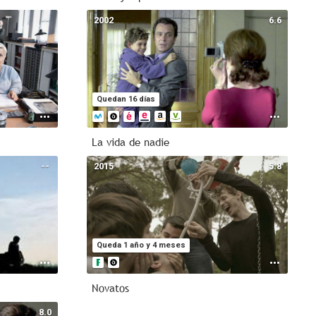
--
2002
6.6
ia
7
m
Quedan 16 días
6
ón
La vida de nadie
h
--
2015
5.8
ga
Queda 1 año y 4 meses
Novatos
8.0