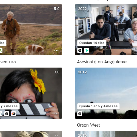
1874 -
5.0
2022
2007
Rus
1874 -
2015
Serie de
TV
196
1
ías
Quedan 14 días
202
Acci
aventura
Asesinato en Angouleme
40m - 1
7.0
2012
20m
Intri
 y 2 meses
Queda 1 año y 4 meses
Orson West
--
2016