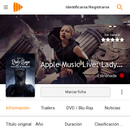
Identificarse/Registrarse
--
Sin valorar
Apple Music Live: Lady Gaga MAYHEM Requiem
Estrenada
Marcar ficha
Información
Trailers
DVD / Blu-Ray
Noticias
Título original
Año
Duración
Clasificación por edades