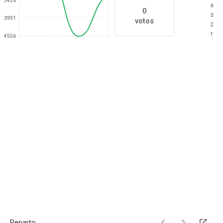
3426
4
0
3
3991
votos
2
1
4556
Reparto