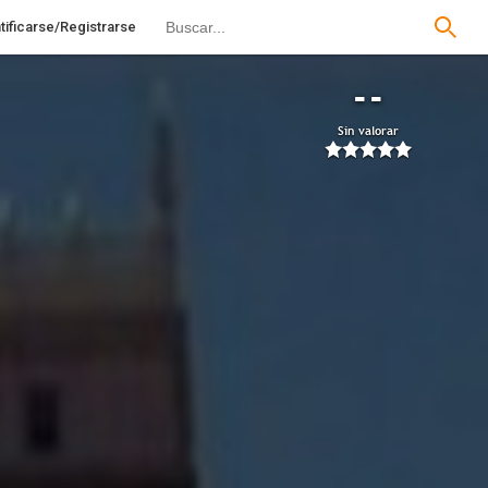
tificarse/Registrarse
--
Sin valorar