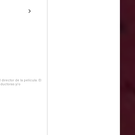
irector de la película. El
oductoras y/o