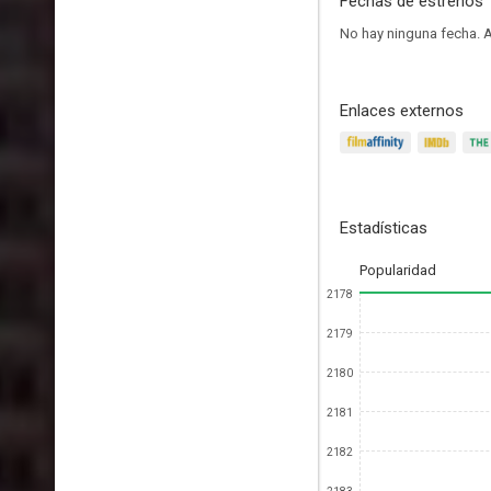
Fechas de estrenos
No hay ninguna fecha.
A
Enlaces externos
Estadísticas
Popularidad
2178
2179
2180
2181
2182