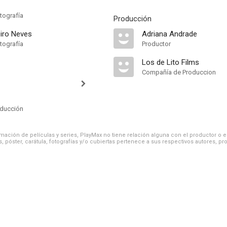
tografía
Producción
iro Neves
Adriana Andrade
tografía
Productor
Los de Lito Films
Compañía de Produccion
oducción
ación de películas y series, PlayMax no tiene relación alguna con el productor o el d
, póster, carátula, fotografías y/o cubiertas pertenece a sus respectivos autores, pr