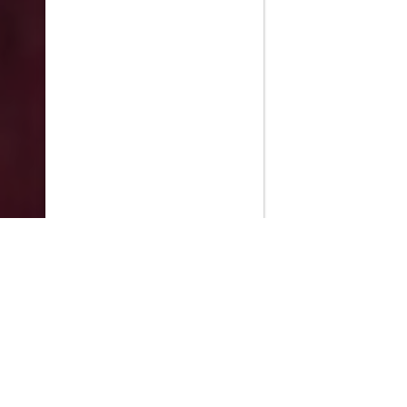
PlayMax
2026
Series populares
La Casa del Dragón
Silo
Stuart no consigue salvar el universo
Ted Lasso
Operaciones especiales: Lioness