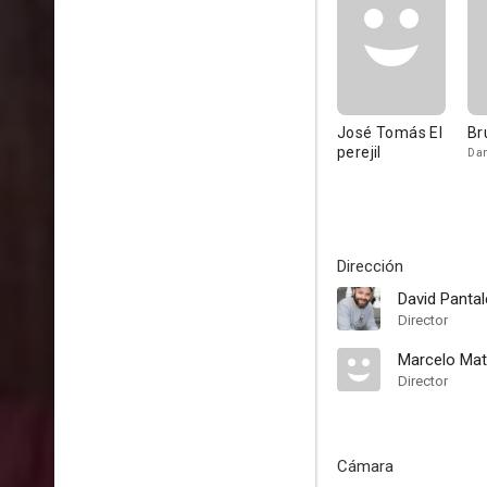
José Tomás El
Br
perejil
Dan
Dirección
David Panta
Director
Marcelo Mat
Director
Cámara