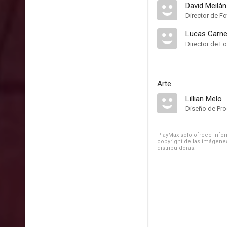
David Meilán
Director de Fo
Lucas Carne
Director de Fo
Arte
Lillian Melo
Diseño de Pr
PlayMax solo ofrece inform
copyright de las imágenes
distribuidoras.