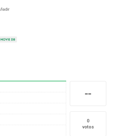
ñadir
--
0
votos