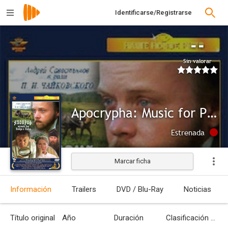
Identificarse/Registrarse
--
Sin valorar
Apocrypha: Music for Peter and Pavel
Estrenada
Marcar ficha
Información
Trailers
DVD / Blu-Ray
Noticias
Título original
Año
Duración
Clasificación por edades