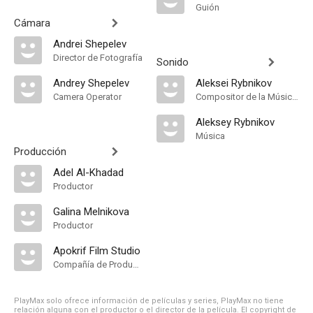
Guión
Cámara
Andrei Shepelev
Director de Fotografía
Sonido
Andrey Shepelev
Aleksei Rybnikov
Camera Operator
Compositor de la Música Original
Aleksey Rybnikov
Música
Producción
Adel Al-Khadad
Productor
Galina Melnikova
Productor
Apokrif Film Studio
Compañía de Produccion
PlayMax solo ofrece información de películas y series, PlayMax no tiene
relación alguna con el productor o el director de la película. El copyright de