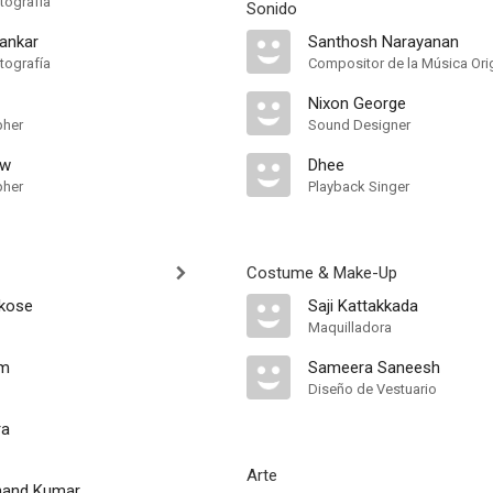
tografía
Sonido
ankar
Santhosh Narayanan
tografía
Compositor de la Música Orig
Nixon George
pher
Sound Designer
ew
Dhee
pher
Playback Singer
Costume & Make-Up
akose
Saji Kattakkada
Maquilladora
am
Sameera Saneesh
Diseño de Vestuario
ra
Arte
nand Kumar