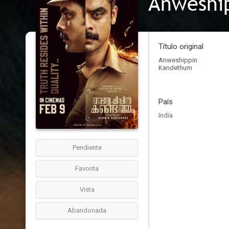
Anweshi
Título original
Anweshippin
Kandethum
País
India
Pendiente
Favorita
Vista
Abandonada