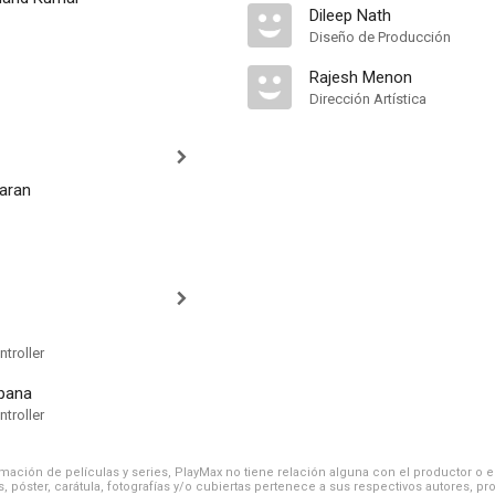
Dileep Nath
Diseño de Producción
Rajesh Menon
Dirección Artística
haran
troller
pana
troller
ación de películas y series, PlayMax no tiene relación alguna con el productor o el d
, póster, carátula, fotografías y/o cubiertas pertenece a sus respectivos autores, pr