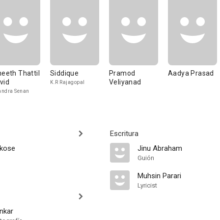
neeth Thattil
Siddique
Pramod
Aadya Prasad
vid
Veliyanad
K.R Rajagopal
ndra Senan
Escritura
akose
Jinu Abraham
Guión
Muhsin Parari
Lyricist
nkar