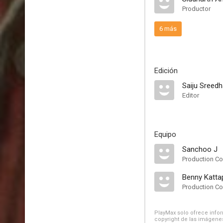
Productor
6 más
Edición
Saiju Sreed
Editor
Equipo
Sanchoo J
Production Con
Benny Katta
Production Con
PlayMax solo ofrece inform
copyright de las imágenes