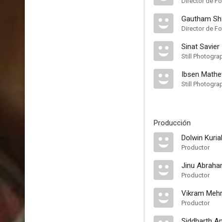
Director de Fo
Gautham Sh
Director de Fo
Sinat Savier
Still Photogra
Ibsen Math
Still Photogra
Producción
Dolwin Kuri
Productor
Jinu Abrah
Productor
Vikram Meh
Productor
Siddharth A