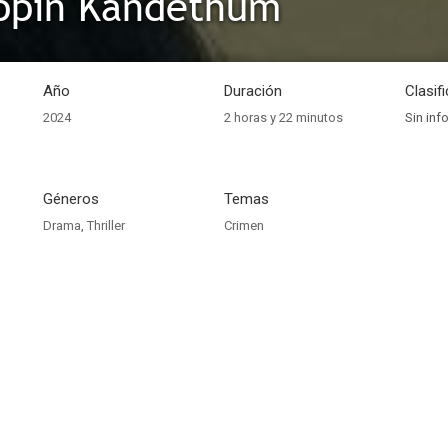
ppin Kandethum
Año
Duración
Clasif
2024
2 horas y 22 minutos
Sin inf
Géneros
Temas
Drama
,
Thriller
Crimen