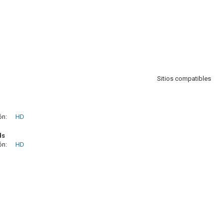
Sitios compatibles
ón:
HD
ds
ón:
HD