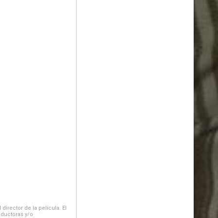
irector de la película. El
oductoras y/o