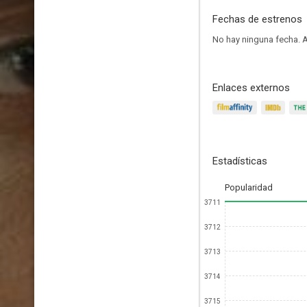
Fechas de estrenos
No hay ninguna fecha.
A
Enlaces externos
Estadísticas
Popularidad
3711
3712
3713
3714
3715