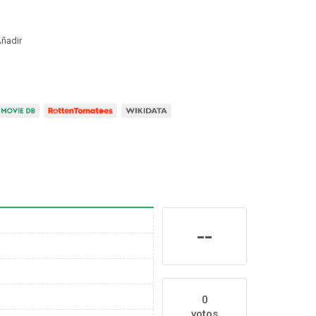
ñadir
--
0
votos