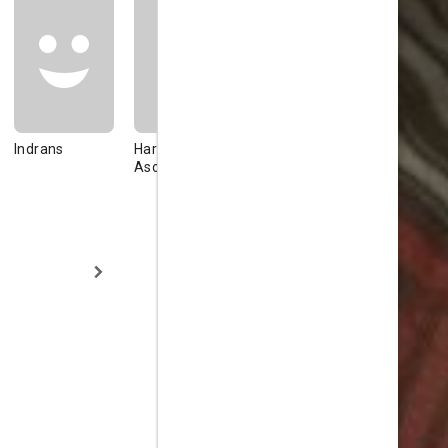
Indrans
Harisree
Baburaj
Saranya
Asokan