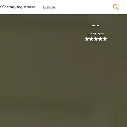
tificarse/Registrarse
--
Sin valorar