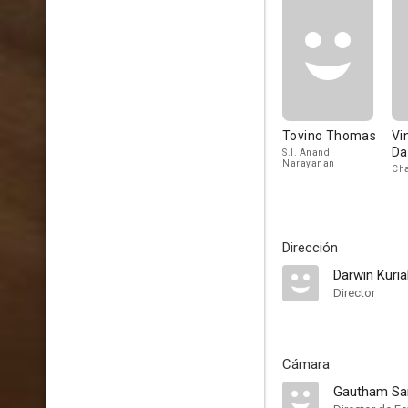
Tovino Thomas
Vi
Da
S.I. Anand
Narayanan
Cha
Dirección
Darwin Kuri
Director
Cámara
Gautham Sa