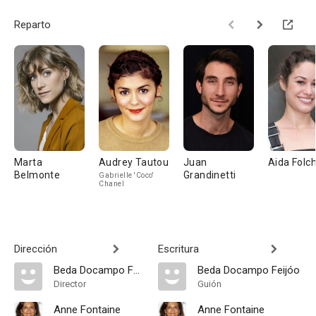
Reparto
Marta
Audrey Tautou
Juan
Aida Folc
Belmonte
Grandinetti
Gabrielle 'Coco'
Chanel
Dirección
Escritura
Beda Docampo Feijóo
Beda Docampo Feijóo
Director
Guión
Anne Fontaine
Anne Fontaine