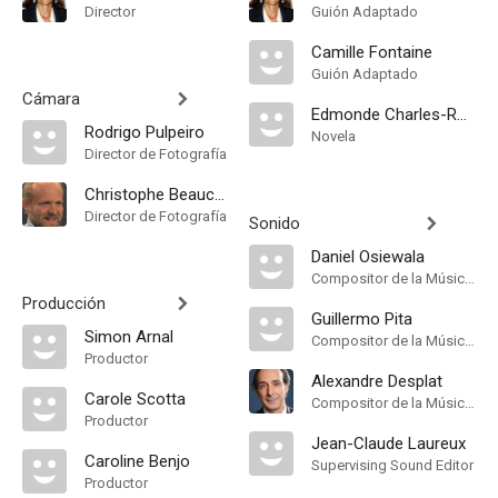
Director
Guión Adaptado
Camille Fontaine
Guión Adaptado
Cámara
Edmonde Charles-Roux
Rodrigo Pulpeiro
Novela
Director de Fotografía
Christophe Beaucarne
Director de Fotografía
Sonido
Daniel Osiewala
Compositor de la Música Original
Producción
Guillermo Pita
Simon Arnal
Compositor de la Música Original
Productor
Alexandre Desplat
Carole Scotta
Compositor de la Música Original
Productor
Jean-Claude Laureux
Caroline Benjo
Supervising Sound Editor
Productor