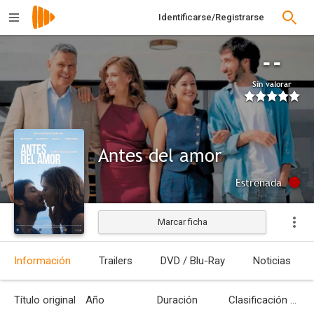
Identificarse/Registrarse
--
Sin valorar
Antes del amor
Estrenada
Marcar ficha
Información
Trailers
DVD / Blu-Ray
Noticias
Título original
Año
Duración
Clasificación por edades