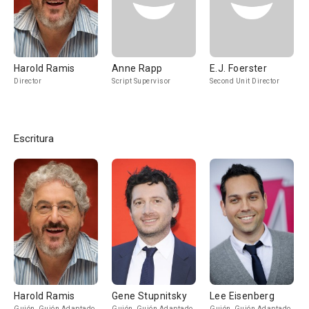
Harold Ramis
Anne Rapp
E.J. Foerster
Director
Script Supervisor
Second Unit Director
Escritura
Harold Ramis
Gene Stupnitsky
Lee Eisenberg
Guión, Guión Adaptado
Guión, Guión Adaptado
Guión, Guión Adaptado