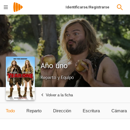
Identificarse/Registrarse
Año uno
Reparto y Equipo
Volver a la ficha
Todo
Reparto
Dirección
Escritura
Cámara