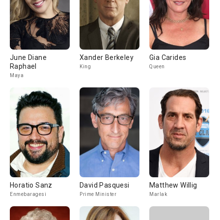
June Diane
Xander Berkeley
Gia Carides
Raphael
King
Queen
Maya
Horatio Sanz
David Pasquesi
Matthew Willig
Enmebaragesi
Prime Minister
Marlak