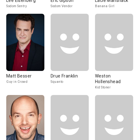
Lee Eisenberg
Eric Gipson
Lacie Manshack
Sodom Sentry
Sodom Vendor
Banana Girl
Matt Besser
Drue Franklin
Weston
Hollenshead
Guy in Crowd
Squanto
Kid Stoner