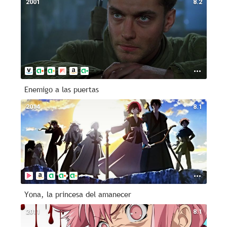
2001
8.2
Enemigo a las puertas
2014
8.1
Yona, la princesa del amanecer
2011
8.1