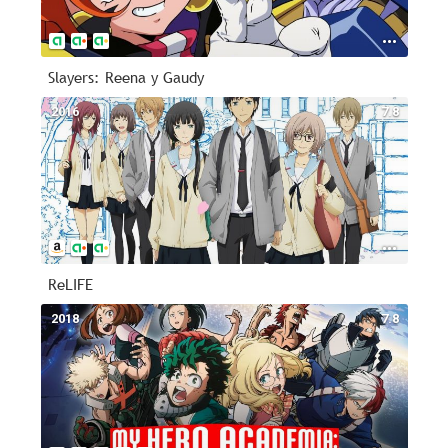
Slayers: Reena y Gaudy
2016
7.8
ReLIFE
2018
7.8