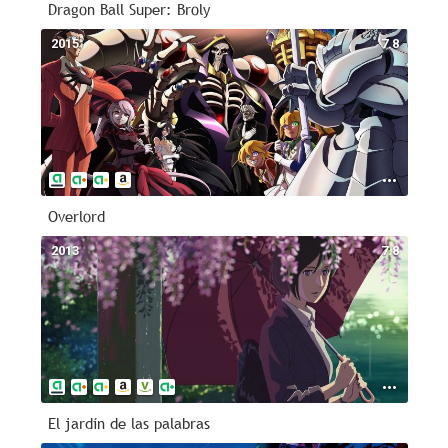
Dragon Ball Super: Broly
2015
7.8
Overlord
2013
7.8
El jardín de las palabras