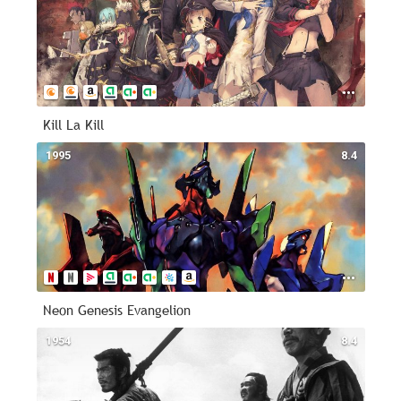
Kill La Kill
1995
8.4
Neon Genesis Evangelion
1954
8.4