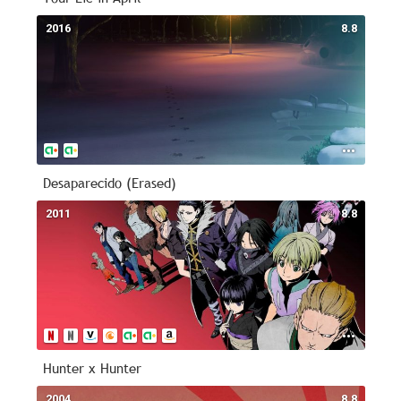
2016
8.8
Desaparecido (Erased)
2011
8.8
Hunter x Hunter
2004
8.8