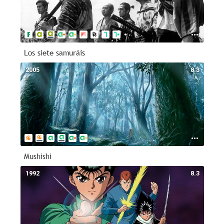
Los siete samuráis
2005
8.3
Mushishi
1992
8.3