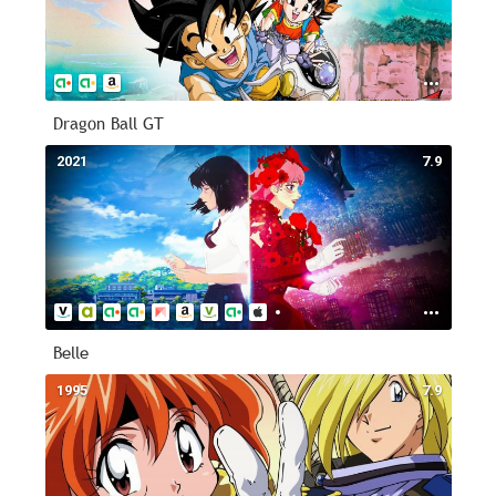
Dragon Ball GT
2021
7.9
Belle
1995
7.9