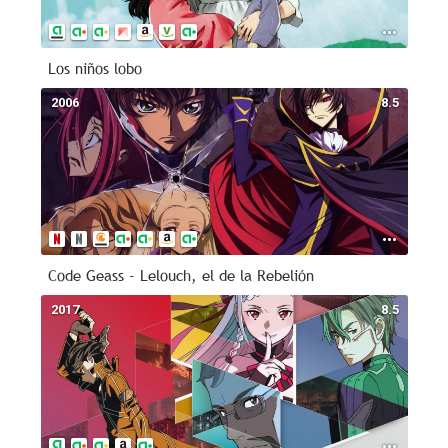
Los niños lobo
2006
8.5
Code Geass - Lelouch, el de la Rebelión
2017
8.5