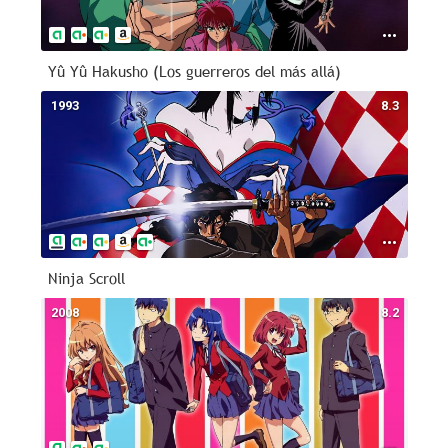
Yû Yû Hakusho (Los guerreros del más allá)
1993
8.3
Ninja Scroll
2008
8.2