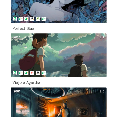
Perfect Blue
2011
8.1
Viaje a Agartha
2001
8.0