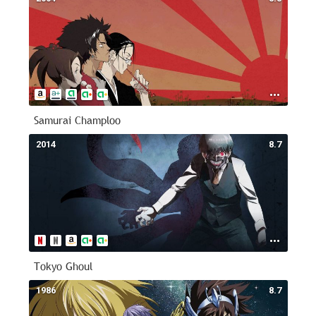
Samurai Champloo
2014
8.7
Tokyo Ghoul
1986
8.7