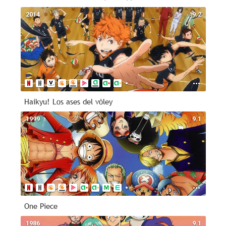
2014
9.2
Haikyu! Los ases del vóley
1999
9.1
One Piece
1986
9.1