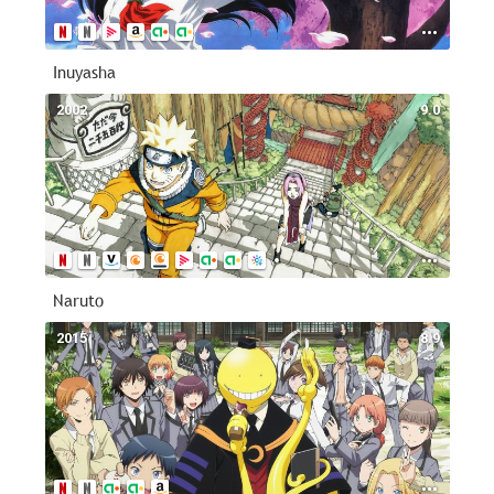
Inuyasha
2002
9.0
Naruto
2015
8.9