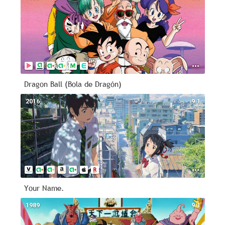
Dragon Ball (Bola de Dragón)
2016
9.1
Your Name.
1989
9.1