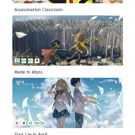
Assassination Classroom
2017
8.9
Made in Abyss
2014
8.9
Your Lie in April