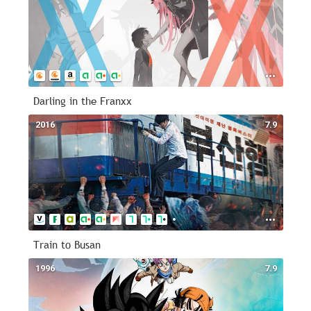
Darling in the Franxx
2016
7.9
Train to Busan
1996
7.9