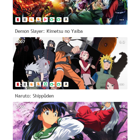
Demon Slayer: Kimetsu no Yaiba
2007
9.0
Naruto: Shippûden
2000
9.0