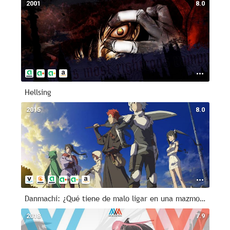
2001
8.0
Hellsing
2015
8.0
Danmachi: ¿Qué tiene de malo ligar en una mazmorra?
2018
7.9