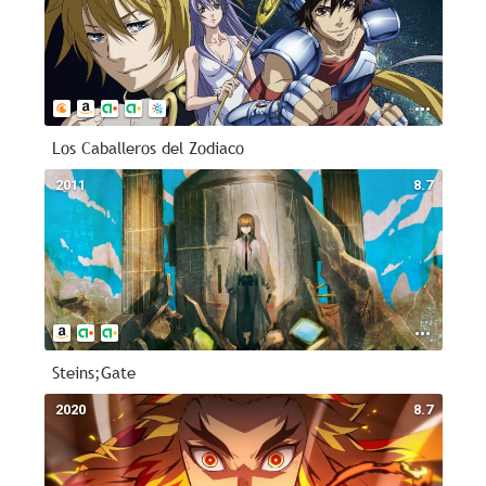
Los Caballeros del Zodiaco
2011
8.7
Steins;Gate
2020
8.7