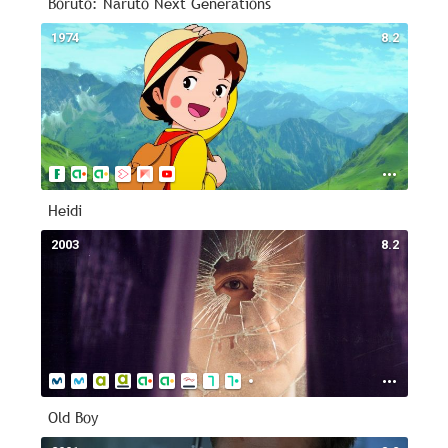
Boruto: Naruto Next Generations
1974
8.2
Heidi
2003
8.2
Old Boy