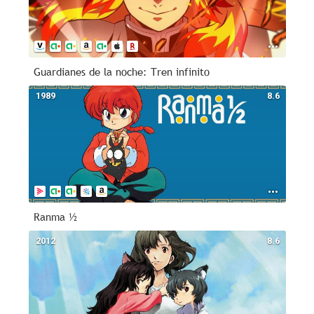
Guardianes de la noche: Tren infinito
1989
8.6
Ranma ½
2012
8.6