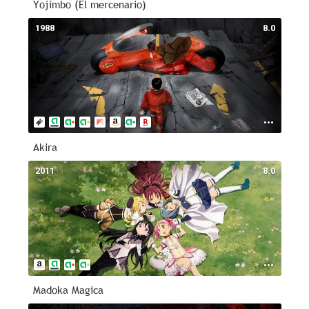
Yojimbo (El mercenario)
1988
8.0
Akira
2011
8.0
Madoka Magica