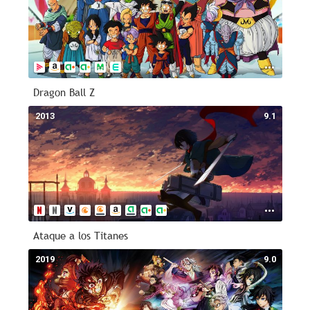
Dragon Ball Z
2013
9.1
Ataque a los Titanes
2019
9.0