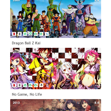
2009
8.4
Dragon Ball Z Kai
2014
8.4
No Game, No Life
2013
8.4