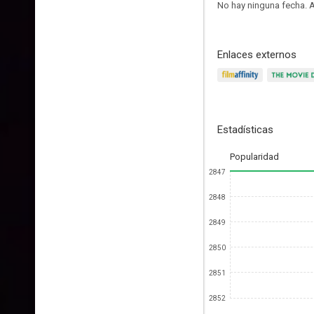
No hay ninguna fecha.
A
Enlaces externos
Estadísticas
Popularidad
2847
2848
2849
2850
2851
2852