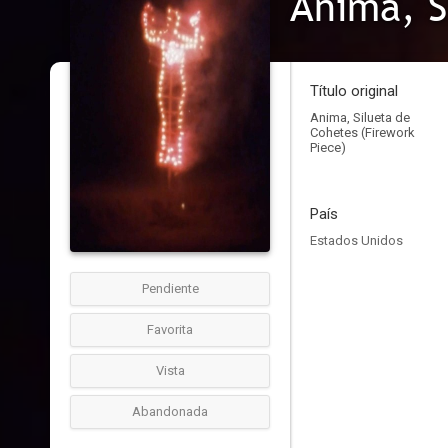
Anima, S
Título original
Anima, Silueta de
Cohetes (Firework
Piece)
País
Estados Unidos
Pendiente
Favorita
Vista
Abandonada