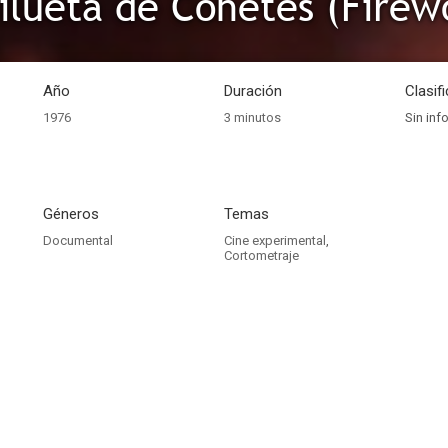
ilueta de Cohetes (Firew
Año
Duración
Clasif
1976
3 minutos
Sin inf
Géneros
Temas
Documental
Cine experimental
,
Cortometraje