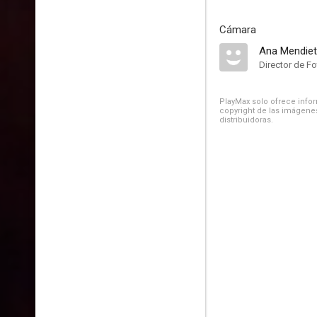
Cámara
Ana Mendie
Director de Fo
PlayMax solo ofrece inform
copyright de las imágenes
distribuidoras.