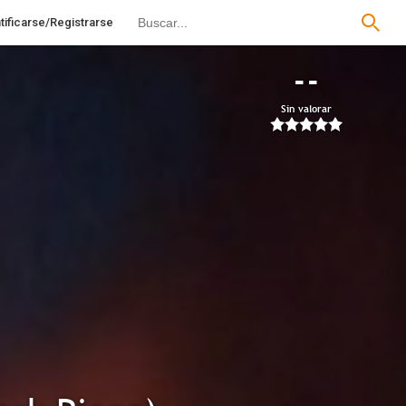
tificarse/Registrarse
--
Sin valorar