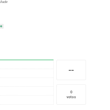
ñadir
--
0
votos