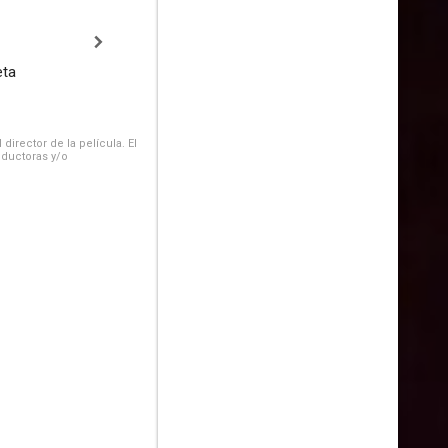
eta
irector de la película. El
oductoras y/o