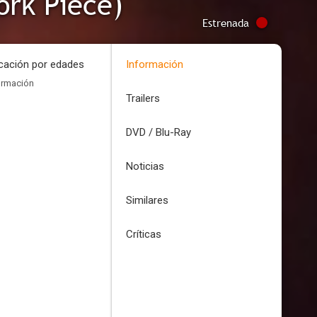
ork Piece)
Estrenada
icación por edades
Información
ormación
Trailers
DVD / Blu-Ray
Noticias
Similares
Críticas