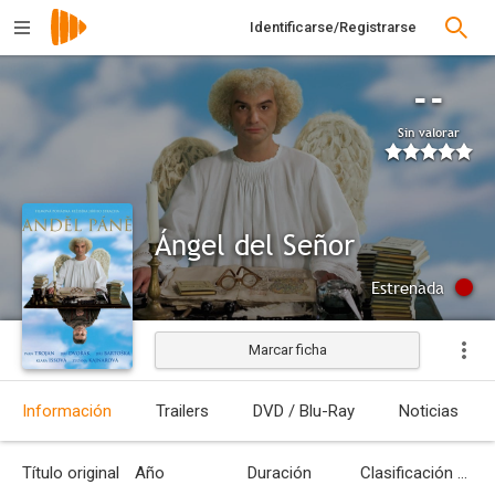
Identificarse/Registrarse
--
Sin valorar
Ángel del Señor
Estrenada
Marcar ficha
Información
Trailers
DVD / Blu-Ray
Noticias
Título original
Año
Duración
Clasificación por edades