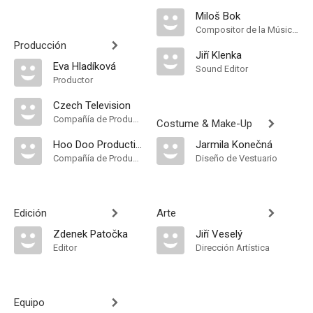
Miloš Bok
Compositor de la Música Original, Música
Producción
Jiří Klenka
Eva Hladíková
Sound Editor
Productor
Czech Television
Compañía de Produccion
Costume & Make-Up
Hoo Doo Production
Jarmila Konečná
Compañía de Produccion
Diseño de Vestuario
Edición
Arte
Zdenek Patočka
Jiří Veselý
Editor
Dirección Artística
Equipo