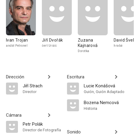
Ivan Trojan
Jiří Dvořák
Zuzana
David Šveh
Kajnarová
anděl Petronel
čert Uriáš
hrabě
Dorotka
Dirección
Escritura
Jiří Strach
Lucie Konášová
Director
Guión, Guión Adaptado
Bozena Nemcová
Historia
Cámara
Petr Polák
Director de Fotografía
Sonido