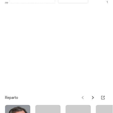
1
???
Reparto