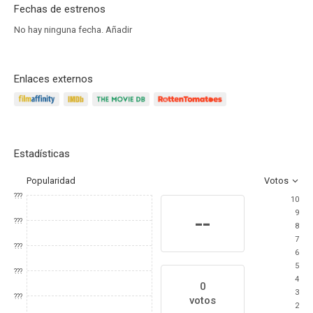
Fechas de estrenos
No hay ninguna fecha.
Añadir
Enlaces externos
Estadísticas
Popularidad
Votos
???
10
9
--
???
8
7
???
6
5
???
4
0
3
???
votos
2