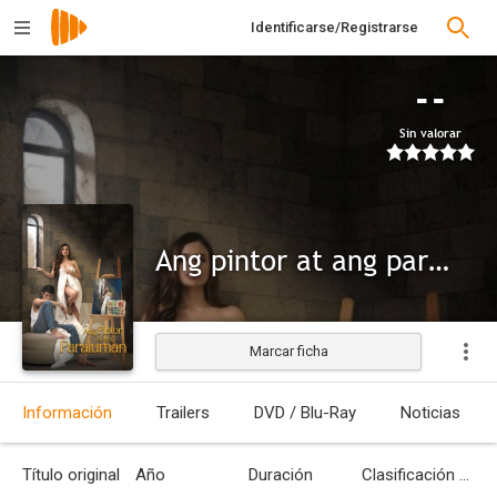
Identificarse/Registrarse
--
Sin valorar
Ang pintor at ang paraluman
Marcar ficha
Información
Trailers
DVD / Blu-Ray
Noticias
Título original
Año
Duración
Clasificación por edades