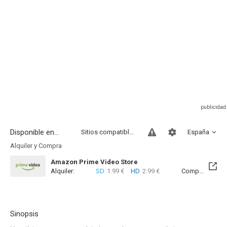
Disponible en...
Sitios compatibles
España
Alquiler y Compra
Amazon Prime Video Store
Alquiler:
SD
1.99 €
HD
2.99 €
Compra:
SD
7
Sinopsis